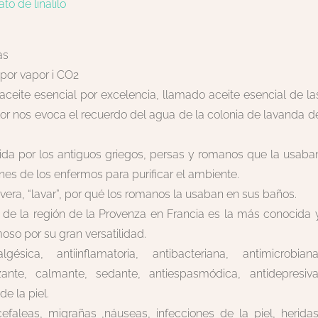
ato de linalilo
as
 por vapor i CO2
 aceite esencial por excelencia, llamado aceite esencial de la
r nos evoca el recuerdo del agua de la colonia de lavanda d
ida por los antiguos griegos, persas y romanos que la usaba
es de los enfermos para purificar el ambiente.
avera, “lavar”, por qué los romanos la usaban en sus baños.
 de la región de la Provenza en Francia es la más conocida 
oso por su gran versatilidad.
ésica, antiinflamatoria, antibacteriana, antimicrobiana
trizante, calmante, sedante, antiespasmódica, antidepresiva
de la piel.
efaleas, migrañas ,náuseas, infecciones de la piel, heridas