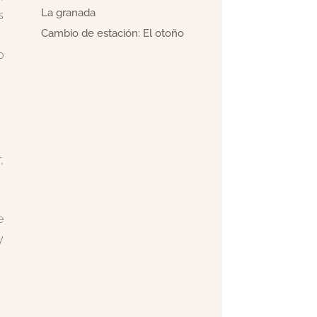
La granada
s
Cambio de estación: El otoño
o
,
e
y