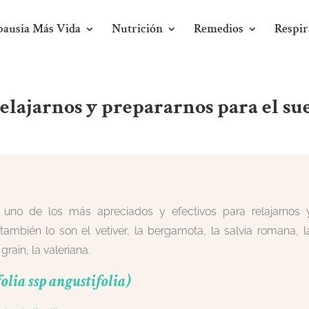
ausia Más Vida
Nutrición
Remedios
Respir
relajarnos y prepararnos para el su
 uno de los más apreciados y efectivos para relajarnos 
ambién lo son el vetiver, la bergamota, la salvia romana, l
grain, la valeriana.
lia ssp angustifolia)