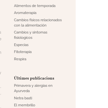
Alimentos de temporada
Aromaterapia
Cambios físicos relacionados
con la alimentación
s
Cambios y sintomas
fisiologicos
e
Especias
Fitoterapia
n
Respira
y
Últimes publicacions
Primavera y alergias en
,
Ayurveda
,
Netra basti
El membrillo
,