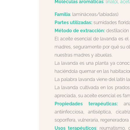
Mol
éculas aromáticas
:
linalol, acet
Familia
: lamináceas/labiadas)
Partes utilizadas:
sumidades florid
Método de extracción:
destilación
El aceite esencial de lavanda es el
madres, seguramente por qué su olo
nuestras madres y abuelas.
La lavanda es una planta ya conoc
haciéndola quemar en las habitacion
La palabra lavanda viene del latín l
La lavanda cultivada en los prados
apreciada, su aceite esencial es fam
Propiedades terapéuticas:
analg
antiinfecciosa, antiséptica, cica
soporífera, vulneraria, regeneradora 
Usos terapéuticos
: reumatismo, c