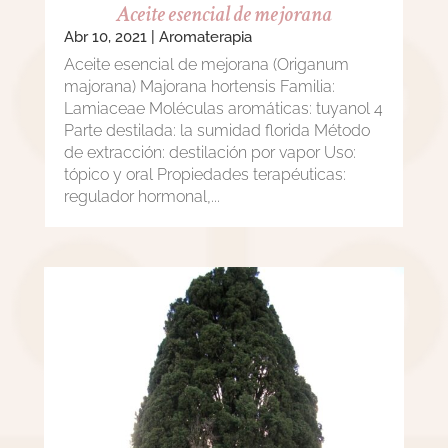
Aceite esencial de mejorana
Abr 10, 2021
|
Aromaterapia
Aceite esencial de mejorana (Origanum
majorana) Majorana hortensis Familia:
Lamiaceae Moléculas aromáticas: tuyanol 4
Parte destilada: la sumidad florida Método
de extracción: destilación por vapor Uso:
tópico y oral Propiedades terapéuticas:
regulador hormonal,...