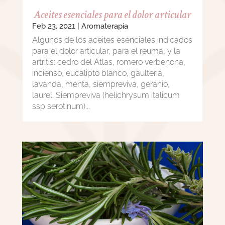
Aceites esenciales para el dolor articular
Feb 23, 2021
|
Aromaterapia
Algunos de los aceites esenciales indicados
para el dolor articular, para el reuma, y la
artritis: cedro del Atlas, romero verbenona,
incienso, eucalipto blanco, gaulteria,
lavanda, menta, siempreviva, geranio,
laurel. Siempreviva (helichrysum italicum
ssp serotinum)...