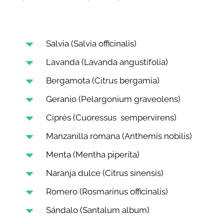
C
Salvia (Salvia officinalis)
C
Lavanda (Lavanda angustifolia)
C
Bergamota (Citrus bergamia)
C
Geranio (Pelargonium graveolens)
C
Ciprés (Cuoressus sempervirens)
C
Manzanilla romana (Anthemis nobilis)
C
Menta (Mentha piperita)
C
Naranja dulce (Citrus sinensis)
C
Romero (Rosmarinus officinalis)
C
Sándalo (Santalum album)