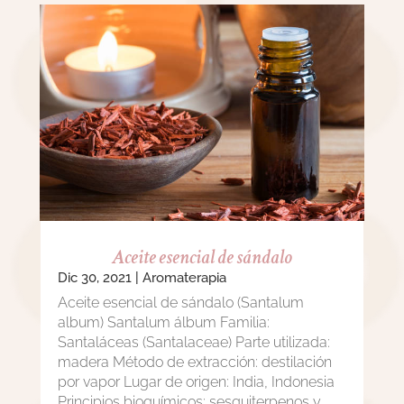
Aceite esencial de sándalo
Dic 30, 2021
|
Aromaterapia
Aceite esencial de sándalo (Santalum
album) Santalum álbum Familia:
Santaláceas (Santalaceae) Parte utilizada:
madera Método de extracción: destilación
por vapor Lugar de origen: India, Indonesia
Principios bioquímicos: sesquiterpenos y