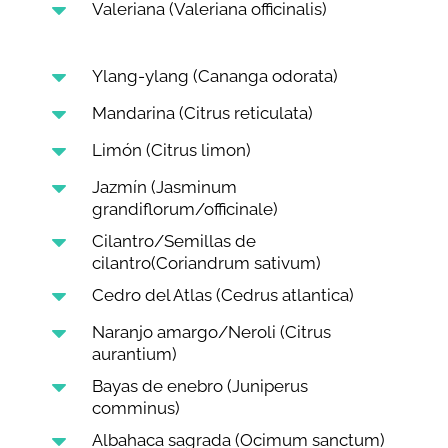
C
Valeriana (Valeriana officinalis)
C
Ylang-ylang (Cananga odorata)
C
Mandarina (Citrus reticulata)
C
Limón (Citrus limon)
C
Jazmín (Jasminum
grandiflorum/officinale)
C
Cilantro/Semillas de
cilantro(Coriandrum sativum)
C
Cedro del Atlas (Cedrus atlantica)
C
Naranjo amargo/Neroli (Citrus
aurantium)
C
Bayas de enebro (Juniperus
comminus)
C
Albahaca sagrada (Ocimum sanctum)