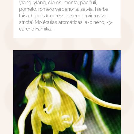
ylang-ylang, ciprés, menta, pachuli,
pomelo, romero verbenona, salvia, hierba
luisa. Ciprés (cupressus sempervirens var.
stricta) Moléculas aromáticas: a-pineno, -3-
careno Familia:...