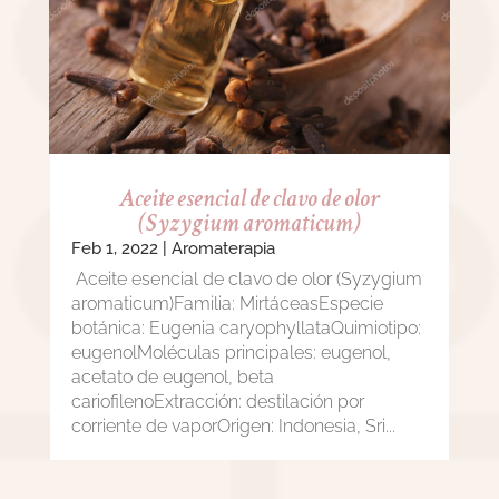
Aceite esencial de clavo de olor
(Syzygium aromaticum)
Feb 1, 2022
|
Aromaterapia
Aceite esencial de clavo de olor (Syzygium
aromaticum)Familia: MirtáceasEspecie
botánica: Eugenia caryophyllataQuimiotipo:
eugenolMoléculas principales: eugenol,
acetato de eugenol, beta
cariofilenoExtracción: destilación por
corriente de vaporOrigen: Indonesia, Sri...