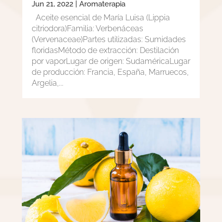
Jun 21, 2022
|
Aromaterapia
Aceite esencial de María Luisa (Lippia
citriodora)Familia: Verbenáceas
(Vervenaceae)Partes utilizadas: Sumidades
floridasMétodo de extracción: Destilación
por vaporLugar de origen: SudaméricaLugar
de producción: Francia, España, Marruecos,
Argelia,...