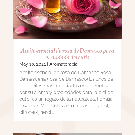
Aceite esencial de rosa de Damasco para
el cuidado del cutis
May 10, 2021
|
Aromaterapia
Aceite esencial de rosa de Damasco Rosa
Damascena (rosa de Damasco) Es unos de
los aceites más apreciados en cosmética
por su aroma y propiedades para la piel del
cutis, es un regalo de la naturaleza. Familia:
rosáceas Moléculas aromáticas: geraniol,
citroneol, nerol...