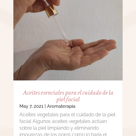
Aceites esenciales para el cuidado de la
piel facial
May 7, 2021
|
Aromaterapia
Aceites vegetales para el cuidado de la piel
facial Algunos aceites vegetales actúan
sobre la piel limpiando y eliminando
impurezas de los poros como lo haría el