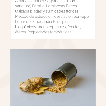
Albahaca India o Sagrada (Ocimum
sanctum) Familia: Lamiáceas Partes
utilizadas: hojas y sumidades floridas
Método de extracción: destilación por vapor
Lugar de origen: India Principios
bioquímicos: monoterpenoles, fenoles,
éteres. Propiedades terapéuticas:...