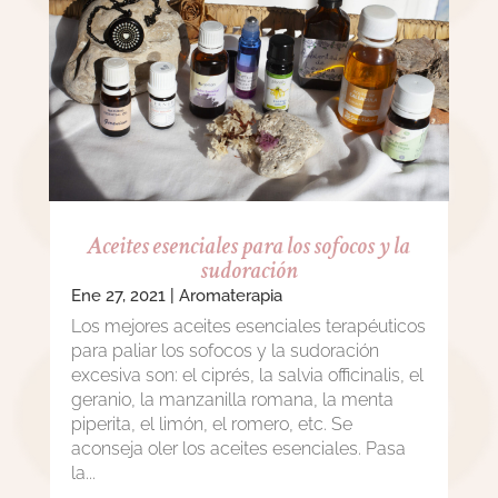
Aceites esenciales para los sofocos y la
sudoración
Ene 27, 2021
|
Aromaterapia
Los mejores aceites esenciales terapéuticos
para paliar los sofocos y la sudoración
excesiva son: el ciprés, la salvia officinalis, el
geranio, la manzanilla romana, la menta
piperita, el limón, el romero, etc. Se
aconseja oler los aceites esenciales. Pasa
la...