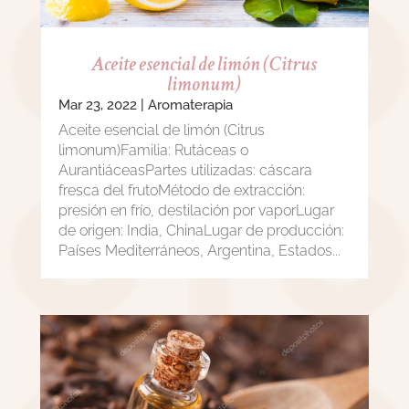
Aceite esencial de limón (Citrus
limonum)
Mar 23, 2022
|
Aromaterapia
Aceite esencial de limón (Citrus
limonum)Familia: Rutáceas o
AurantiáceasPartes utilizadas: cáscara
fresca del frutoMétodo de extracción:
presión en frío, destilación por vaporLugar
de origen: India, ChinaLugar de producción:
Países Mediterráneos, Argentina, Estados...