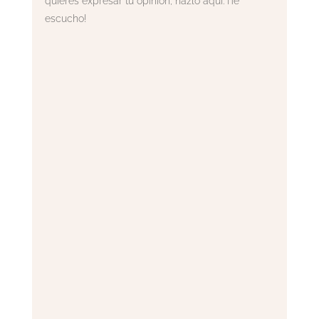
quieres expresar tu opinión, hazlo aquí. ¡Te
escucho!