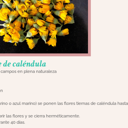
e de caléndula
y campos en plena naturaleza
en
rino o azul marino) se ponen las flores tiernas de caléndula hasta
rir las flores y se cierra herméticamente.
rante 40 días.