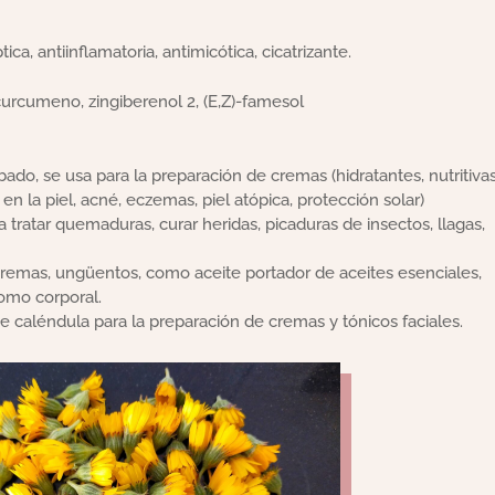
ica, antiinflamatoria, antimicótica, cicatrizante.
curcumeno, zingiberenol 2, (E,Z)-famesol
do, se usa para la preparación de cremas (hidratantes, nutritivas
n la piel, acné, eczemas, piel atópica, protección solar)
tratar quemaduras, curar heridas, picaduras de insectos, llagas,
cremas, ungüentos, como aceite portador de aceites esenciales,
como corporal.
 caléndula para la preparación de cremas y tónicos faciales.