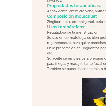
favoritos.
Propiedades terapéuticas:
Antioxidante, antimicrobiana, antisépt
Composición molecular:
Zingiberenol 1, eremoligenol, beta-
Usos terapéuticos:
Reguladora de la menstruación.
Su uso en dermatología es bien proba
regeneradoras, para quitar manchas e
En la preparación de ungüentos para 
etc.
Su aceite se emplea para preparar 
para friegas y masajes tanto facial 
También se puede hacer hidrolato de