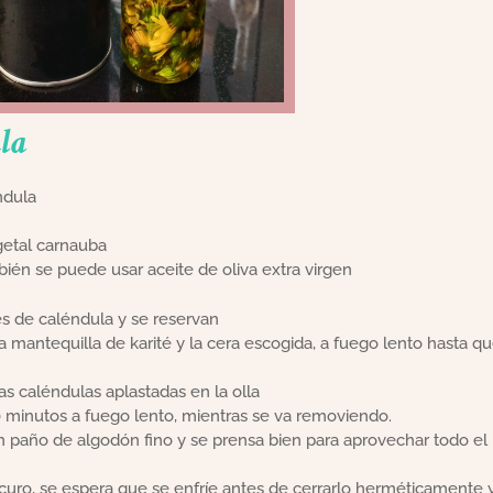
la
ndula
getal carnauba
ién se puede usar aceite de oliva extra virgen
es de caléndula y se reservan
a mantequilla de karité y la cera escogida, a fuego lento hasta q
as caléndulas aplastadas en la olla
 minutos a fuego lento, mientras se va removiendo.
n paño de algodón fino y se prensa bien para aprovechar todo el
scuro, se espera que se enfríe antes de cerrarlo herméticamente 