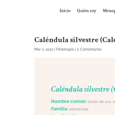
Inicio
Quién soy
Menop
Caléndula silvestre (Cal
Mar 2, 2022
|
Fitoterapia
|
0 Comentarios
Caléndula silvestre 
Nombre común:
botón de oro, m
Familia:
asteraceae