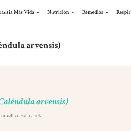
ausia Más Vida
Nutrición
Remedios
Respir
éndula arvensis)
(Caléndula arvensis)
aravilla o mercadela