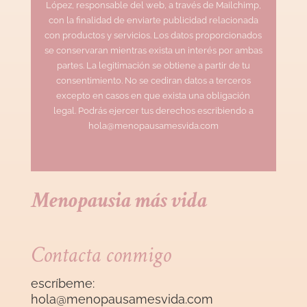
López, responsable del web, a través de Mailchimp,
con la finalidad de enviarte publicidad relacionada
con productos y servicios. Los datos proporcionados
se conservaran mientras exista un interés por ambas
partes. La legitimación se obtiene a partir de tu
consentimiento. No se cediran datos a terceros
excepto en casos en que exista una obligación
legal. Podrás ejercer tus derechos escribiendo a
hola@menopausamesvida.com
Menopausia más vida
Contacta conmigo
escríbeme:
hola@menopausamesvida
.com