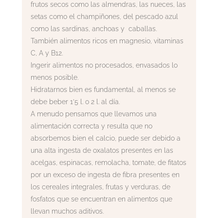
frutos secos como las almendras, las nueces, las
setas como el champiñones, del pescado azul
como las sardinas, anchoas y caballas.
También alimentos ricos en magnesio, vitaminas
C, A y B12.
Ingerir alimentos no procesados, envasados ​​lo
menos posible.
Hidratarnos bien es fundamental, al menos se
debe beber 1’5 l. o 2 l. al día.
A menudo pensamos que llevamos una
alimentación correcta y resulta que no
absorbemos bien el calcio, puede ser debido a
una alta ingesta de oxalatos presentes en las
acelgas, espinacas, remolacha, tomate, de fitatos
por un exceso de ingesta de fibra presentes en
los cereales integrales, frutas y verduras, de
fosfatos que se encuentran en alimentos que
llevan muchos aditivos.