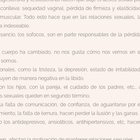
 conlleva: sequedad vaginal, pérdida de firmeza y elasticida
 muscular. Todo esto hace que en las relaciones sexuales, l
a indeseable.
sancio, los sofocos, son en parte responsables de la pérdid
ro cuerpo ha cambiado, no nos gusta cómo nos vemos en e
o somos.
les, como la tristeza, la depresión, estado de irritabilidad
uyen de manera negativa en la libido.
n los hijos, con la pareja, el cuidado de los padres, etc., 
s sexuales queden en segundo término.
, la falta de comunicación, de confianza, de aguantarse por e
iento, la falta de ternura, hacen perder la ilusión y las ganas.
s antidepresivos, ansiolíticos, antihipertensivos, etc, hace
en, afectan la motivación de mantener relaciones sexuales.