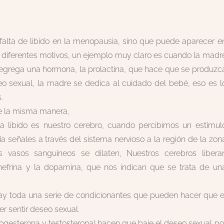
falta de libido en la menopausia, sino que puede aparecer e
 diferentes motivos, un ejemplo muy claro es cuando la madr
 segrega una hormona, la prolactina, que hace que se produzc
o sexual, la madre se dedica al cuidado del bebé, eso es l
.
de la misma manera,
 libido es nuestro cerebro, cuando percibimos un estímul
ía señales a través del sistema nervioso a la región de la zon
s vasos sanguíneos se dilaten, Nuestros cerebros libera
nefrina y la dopamina, que nos indican que se trata de un
y toda una serie de condicionantes que pueden hacer que e
r sentir deseo sexual.
ogesterona y testosterona) hacen que baje el deseo sexual po