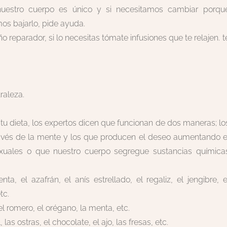
estro cuerpo es único y si necesitamos cambiar porqu
s bajarlo, pide ayuda.
reparador, si lo necesitas tómate infusiones que te relajen. t
uraleza.
 tu dieta, los expertos dicen que funcionan de dos maneras; lo
avés de la mente y los que producen el deseo aumentando e
exuales o que nuestro cuerpo segregue sustancias química
a, el azafrán, el anís estrellado, el regaliz, el jengibre, e
tc.
l romero, el orégano, la menta, etc.
las ostras, el chocolate, el ajo, las fresas, etc.