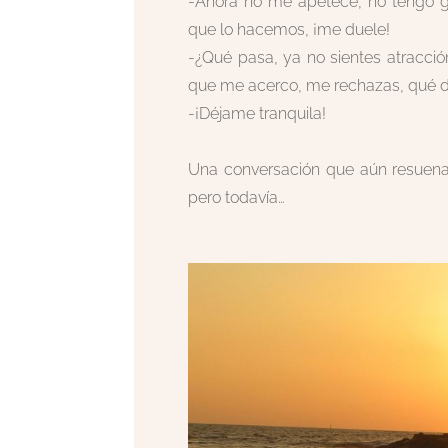
-Ahora no me apetece, no tengo g
que lo hacemos, ¡me duele!
-¿Qué pasa, ya no sientes atracci
que me acerco, me rechazas, qué 
-¡Déjame tranquila!
-Silenc
Una conversación que aún resuena
pero todavía…