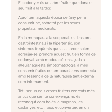
El codonyer és un arbre fruiter que dóna el
seu fruit a la tardor.
Aprofitem aquesta època de l’any per a
consumir-ne, sobretot per les seves
propietats medicinals.
En la menopausa la sequedat, els trastorns
gastrointestinals i la hipertensió, són
sintomes freqüents que a la tardor solen
agreujar-se. prendre aquest fruit en forma de
codonyat, amb moderació, ens ajuda a
alleujar aquesta simptomatologia, a més
consumir fruites de temporada ens connecta
amb l’essència de la naturalesa tant externa
com internament.
Tot i ser un dels arbres fruiters conreats més
antics que se’n té coneixença, no és
reconegut com ho és la magrana, les
castanyes, etc , i això el converteix en un