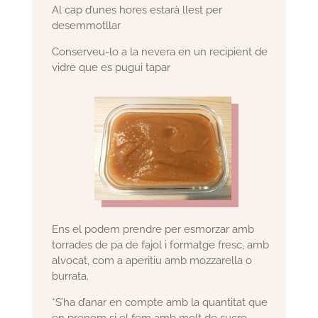
Al cap d’unes hores estarà llest per
desemmotllar
Conserveu-lo a la nevera en un recipient de
vidre que es pugui tapar
Ens el podem prendre per esmorzar amb
torrades de pa de fajol i formatge fresc, amb
alvocat, com a aperitiu amb mozzarella o
burrata.
*S’ha d’anar en compte amb la quantitat que
en prenem si el fem amb molt de sucre,