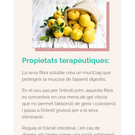
Propietats terapèutiques:
La seva fibra soluble crea un mucíl.lag que
protegeix la mucosa de l’aparell digestiu.
En el seu pas per l’intestí prim, aquesta fibra
es converteix en una mena de gel viscós
que no permet l’absorció de greix i colesterol
i passa a l’intestí gruixut per a la seva
eliminació.
Regula el trànsit intestinal, i en cas de
diarrea, els tanins creen una acció astringent,