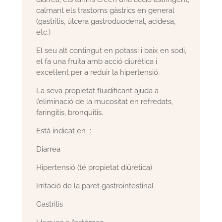
calmant els trastorns gàstrics en general
(gastritis, úlcera gastroduodenal, acidesa,
etc.)
El seu alt contingut en potassi i baix en sodi,
el fa una fruita amb acció diürètica i
excel·lent per a reduir la hipertensió.
La seva propietat fluïdificant ajuda a
l’eliminació de la mucositat en refredats,
faringitis, bronquitis.
Està indicat en :
Diarrea
Hipertensió (té propietat diürètica)
Irritació de la paret gastrointestinal
Gastritis