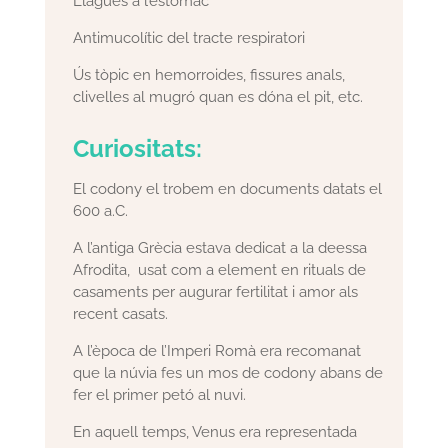
Llagues a l’estómac
Antimucolític del tracte respiratori
Ús tòpic en hemorroides, fissures anals,
clivelles al mugró quan es dóna el pit, etc.
Curiositats:
El codony el trobem en documents datats el
600 a.C.
A l’antiga Grècia estava dedicat a la deessa
Afrodita, usat com a element en rituals de
casaments per augurar fertilitat i amor als
recent casats.
A l’època de l’Imperi Romà era recomanat
que la núvia fes un mos de codony abans de
fer el primer petó al nuvi.
En aquell temps, Venus era representada