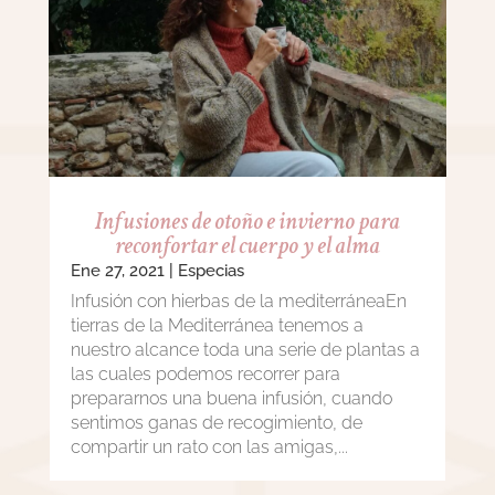
Infusiones de otoño e invierno para
reconfortar el cuerpo y el alma
Ene 27, 2021
|
Especias
Infusión con hierbas de la mediterráneaEn
tierras de la Mediterránea tenemos a
nuestro alcance toda una serie de plantas a
las cuales podemos recorrer para
prepararnos una buena infusión, cuando
sentimos ganas de recogimiento, de
compartir un rato con las amigas,...