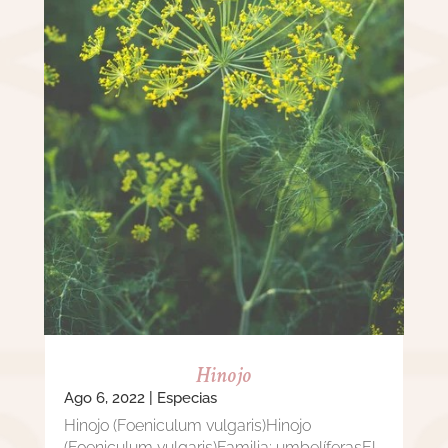
Hinojo
Ago 6, 2022
|
Especias
Hinojo (Foeniculum vulgaris)Hinojo
(Foeniculum vulgaris)Familia: umbelíferasEl