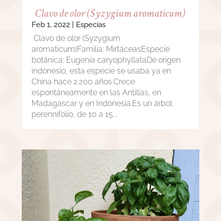
Clavo de olor (Syzygium aromaticum)
Feb 1, 2022
|
Especias
Clavo de olor (Syzygium
aromaticum)Familia: MirtáceasEspecie
botánica: Eugenia caryophyllataDe origen
indonesio, esta especie se usaba ya en
China hace 2.200 años.Crece
espontáneamente en las Antillas, en
Madagascar y en Indonesia.Es un árbol
perennifolio, de 10 a 15...