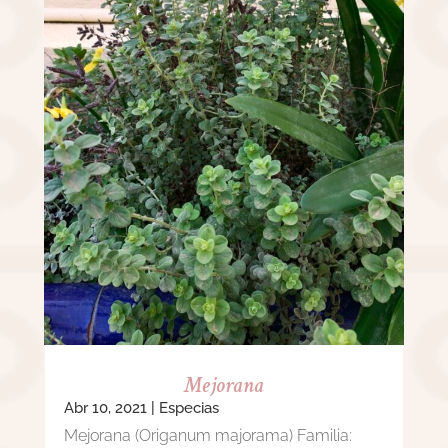
Mejorana
Abr 10, 2021
|
Especias
Mejorana (Origanum majorama) Familia: