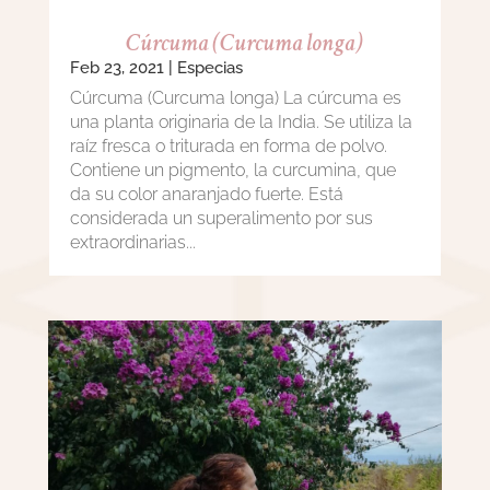
Cúrcuma (Curcuma longa)
Feb 23, 2021
|
Especias
Cúrcuma (Curcuma longa) La cúrcuma es
una planta originaria de la India. Se utiliza la
raíz fresca o triturada en forma de polvo.
Contiene un pigmento, la curcumina, que
da su color anaranjado fuerte. Está
considerada un superalimento por sus
extraordinarias...