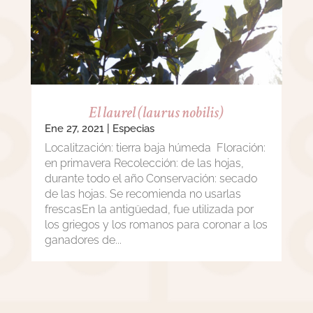
El laurel (laurus nobilis)
Ene 27, 2021
|
Especias
Localitzación: tierra baja húmeda Floración:
en primavera Recolección: de las hojas,
durante todo el año Conservación: secado
de las hojas. Se recomienda no usarlas
frescasEn la antigüedad, fue utilizada por
los griegos y los romanos para coronar a los
ganadores de...