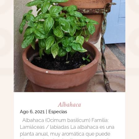
Albahaca
Ago 6, 2021
|
Especias
Albahaca (Ocimum basilicum) Familia:
Lamiáceas / labiadas La albahaca es una
planta anual, muy aromática que puede