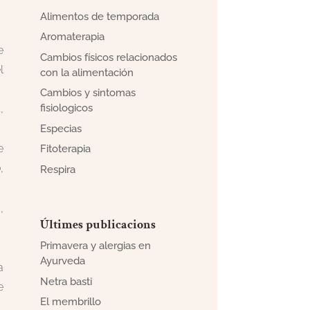
Alimentos de temporada
Aromaterapia
e
Cambios físicos relacionados
l
con la alimentación
Cambios y sintomas
,
fisiologicos
Especias
e
Fitoterapia
,
Respira
,
Últimes publicacions
Primavera y alergias en
Ayurveda
a
Netra basti
e
El membrillo