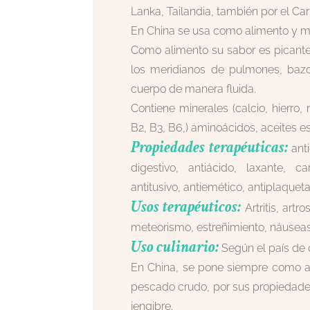
Lanka, Tailandia, también por el Car
En China se usa como alimento y 
Como alimento su sabor es picante
los meridianos de pulmones, bazo
cuerpo de manera fluida.
Contiene minerales (calcio, hierro, 
B2, B3, B6,) aminoácidos, aceites e
Propiedades terapéuticas:
anti
digestivo, antiácido, laxante, ca
antitusivo, antiemético, antiplaqueta
Usos terapéuticos:
Artritis, art
meteorismo, estreñimiento, náuseas, 
Uso culinario:
Según el país de 
En China, se pone siempre como a
pescado crudo, por sus propiedades
jengibre.