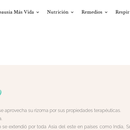
ausia Más Vida
Nutrición
Remedios
Respir
)
 se aprovecha su rizoma por sus propiedades terapéuticas.
a.
o se extendió por toda Asia del este en países como India, Sr