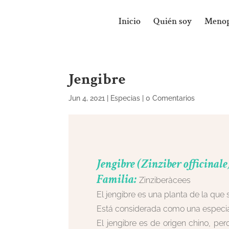
Inicio
Quién soy
Menop
Jengibre
Jun 4, 2021
|
Especias
|
0 Comentarios
Jengibre (Zinziber officinale
Familia:
Zinziberàcees
El jengibre es una planta de la que
Está considerada como una especi
El jengibre es de origen chino, per