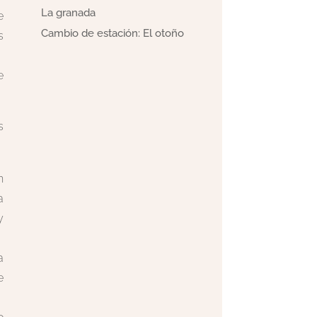
La granada
e
Cambio de estación: El otoño
s
e
s
n
a
y
a
e