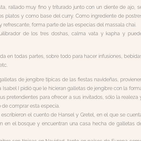
a, rallado muy fino y triturado junto con un diente de ajo, s
platos y como base del curry. Como ingrediente de postre
y refrescante, forma parte de las especias del massala chai.
uilibrador de los tres doshas, ​​calma vata y kapha y pued
ada en todas partes, sobre todo para hacer infusiones, bebida
etc.
alletas de jengibre típicas de las fiestas navideñas, proviene
na Isabel I pidió que le hicieran galletas de jengibre con la form
s pretendientes para ofrecer a sus invitados, sólo la realeza 
io de comprar esta especia.
scribieron el cuento de Hansel y Gretel, en el que se cuent
n en el bosque y encuentran una casa hecha de galletas d