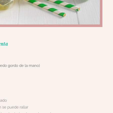
enta
 dedo gordo de la mano)
lado
n se puede rallar