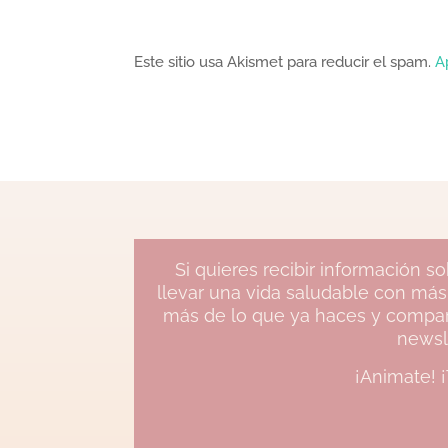
Este sitio usa Akismet para reducir el spam.
A
Si quieres recibir información 
llevar una vida saludable con más
más de lo que ya haces y compart
newsl
¡Animate! 