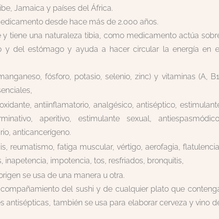
ibe, Jamaica y países del África.
medicamento desde hace más de 2.000 años.
 y tiene una naturaleza tibia, como medicamento actúa sobr
 y del estómago y ayuda a hacer circular la energía en e
manganeso, fósforo, potasio, selenio, zinc) y vitaminas (A, B1
senciales,
oxidante, antiinflamatorio, analgésico, antiséptico, estimulant
rminativo, aperitivo, estimulante sexual, antiespasmódico
rio, anticancerígeno.
rosis, reumatismo, fatiga muscular, vértigo, aerofagia, flatulencia
inapetencia, impotencia, tos, resfriados, bronquitis,
origen se usa de una manera u otra.
compañamiento del sushi y de cualquier plato que conteng
 antisépticas, también se usa para elaborar cerveza y vino d