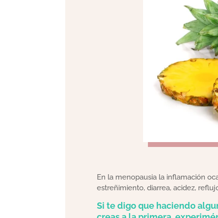
En la menopausia la inflamación oca
estreñimiento, diarrea, acidez, reflu
Si te digo que haciendo algu
creas a la primera, experimén