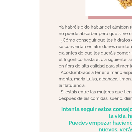
Ya habréis oído hablar del almidón r
no puede absorber pero que sirve co
. ¿Cómo conseguir que los hidratos d
se conviertan en almidones resistent
día antes de que los queráis comer, 
el frigorífico hasta el día siguiente
en fibra de alta calidad para alimenta
. Acostumbraos a tener a mano especi
menta, maría Luisa, albahaca, limón,
la flatulencia,
. Si estáis entre las mujeres que ti
después de las comidas, sueño, diarre
Intenta seguir estos conse
la vida, 
Puedes empezar haciend
nuevos, verás