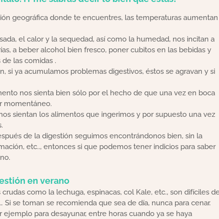
ión geográfica donde te encuentres, las temperaturas aumentan
sada, el calor y la sequedad, así como la humedad, nos incitan a
rías, a beber alcohol bien fresco, poner cubitos en las bebidas y
 de las comidas .
n, si ya acumulamos problemas digestivos, éstos se agravan y si
ento nos sienta bien sólo por el hecho de que una vez en boca
tar momentáneo.
s sientan los alimentos que ingerimos y por supuesto una vez
.
espués de la digestión seguimos encontrándonos bien, sin la
lamación, etc.., entonces si que podemos tener indicios para saber
no.
estión en verano
 crudas como la lechuga, espinacas, col Kale, etc., son difíciles d
n,… Si se toman se recomienda que sea de día, nunca para cenar.
 por ejemplo para desayunar, entre horas cuando ya se haya