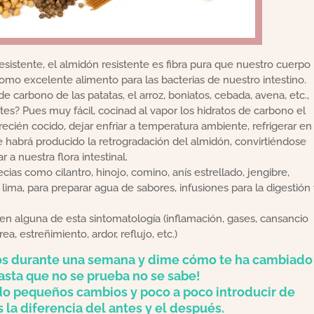
esistente, el almidón resistente es fibra pura que nuestro cuerpo
mo excelente alimento para las bacterias de nuestro intestino.
e carbono de las patatas, el arroz, boniatos, cebada, avena, etc.,
es? Pues muy fácil, cocinad al vapor los hidratos de carbono el
recién cocido, dejar enfriar a temperatura ambiente, refrigerar en
, se habrá producido la retrogradación del almidón, convirtiéndose
r a nuestra flora intestinal.
as como cilantro, hinojo, comino, anís estrellado, jengibre,
 lima, para preparar agua de sabores, infusiones para la digestión 
enen alguna de esta sintomatología (inflamación, gases, cansancio
a, estreñimiento, ardor, reflujo, etc.)
jos durante una semana y dime cómo te ha cambiado
hasta que no se prueba no se sabe!
o pequeños cambios y poco a poco introducir de
 la diferencia del antes y el después.