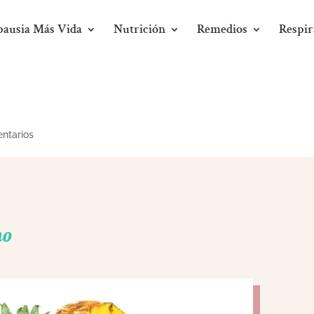
ausia Más Vida
Nutrición
Remedios
Respir
ntarios
no