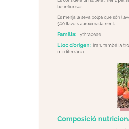
Es considera un superaliment, pel seu
beneficioses.
Es menja la seva polpa que són llav
500 llavors aproximadament.
Família:
Lythraceae
Lloc d’origen:
Iran, també la tr
mediterrània.
Composició nutricion