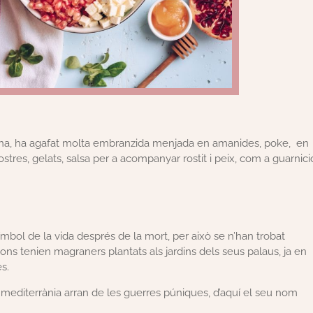
ina, ha agafat molta embranzida menjada en amanides, poke, en
stres, gelats, salsa per a acompanyar rostit i peix, com a guarnici
símbol de la vida després de la mort, per això se n’han trobat
aons tenien magraners plantats als jardins dels seus palaus, ja en
s.
la mediterrània arran de les guerres púniques, d’aquí el seu nom