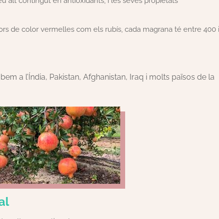
 alt contingut en antioxidants, i les seves propietats
ors de color vermelles com els rubís, cada magrana té entre 400 
obem a l’Índia, Pakistan, Afghanistan, Iraq i molts països de la
al