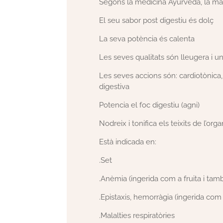
Segons la medicina Ayurveda, la magr
El seu sabor post digestiu és dolç
La seva potència és calenta
Les seves qualitats són lleugera i u
Les seves accions són: cardiotònica, 
digestiva
Potencia el foc digestiu (agni)
Nodreix i tonifica els teixits de l’o
Està indicada en:
.Set
.Anèmia (ingerida com a fruita i ta
.Epistaxis, hemorràgia (ingerida com 
.Malalties respiratòries