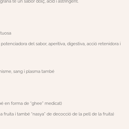
ana té un sabor dolç, àcid i astringent.
ntuosa
potenciadora del sabor, aperitiva, digestiva, acció retenidora i
rganisme, sang i plasma també
mbé en forma de “ghee” medicat)
a fruita i també “nasya” de decocció de la pell de la fruita)