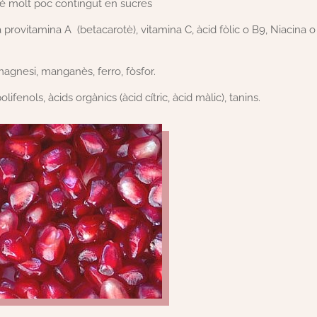
té molt poc contingut en sucres
rovitamina A (betacarotè), vitamina C, àcid fòlic o B9, Niacina o
 magnesi, manganès, ferro, fòsfor.
ifenols, àcids orgànics (àcid cítric, àcid màlic), tanins.