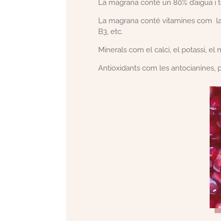
La magrana conté un 80% d’aigua i 
La magrana conté vitamines com la p
B3, etc.
Minerals com el calci, el potassi, el
Antioxidants com les antocianines, pol