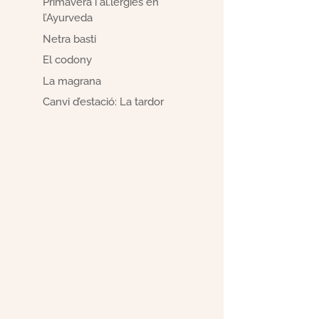
Primavera i al.lèrgies en
l’Ayurveda
Netra basti
El codony
La magrana
Canvi d’estació: La tardor