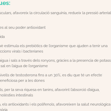
ues:
ulars, afavoreix la circulació sanguínia, redueix la pressió arterial
ies al seu poder antioxidant
ida
è estimula els prebiòtics de l’organisme que ajuden a tenir una
cions virals i bacterianes
d’aigua i sals a través dels ronyons, gràcies a la presencia de potass
 sal en l’aigua de l’organisme
nivells de testosterona fins a un 30%, es diu que té un efecte
eneficiosa per a les dones
s, per la seva riquesa en tanins, afavorint l’absorció d’aigua,
olèsties intestinals
els antioxidants i els polifenols, afavoreixen la salut neurològica
mòria