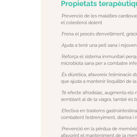
Propietats terapèutiq
.Prevenció de les malalties cardiovasc
el colesterol dolent
.Frena el procés d’envelliment, gràc
.Ajuda a tenir una pell sana i rejoven
.Reforça el sistema immunitari perqu
microbiota sana per a combatre infec
.És diürètica, afavoreix l’eliminació 
que ajuda a mantenir l’equilibri de la
.Té efecte afrodisíac, augmenta els 
semblant al de la viagra, també és b
.Efectiva en trastorns gastrointestinal
combatent l’estrenyiment, diarrea i m
.Prevenció en la pèrdua de memòria, 
afavorint el manteniment de la me