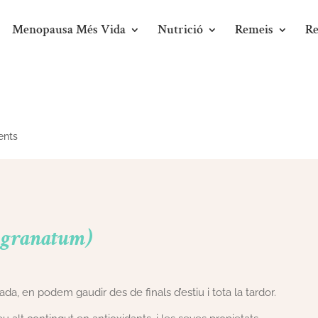
Menopausa Més Vida
Nutrició
Remeis
Re
ents
 granatum)
a, en podem gaudir des de finals d’estiu i tota la tardor.