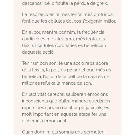
descansar bé, dificulta la pèrdua de greix.
La respiració es fa més lenta, més profunda,
fent que les cèl·lules del cos s’oxigenin millor.
En el cor, mentre dormim, la freqüència
cardíaca és més lleugera, més lenta, els
teixits i cèl·lules coronàries es beneficien
d’aquesta acció.
Tenir un bon son, té una acció reparadora
dels teixits, la pell, és potser el que més es
beneficia, l’estat de la pell de la cara és on
millor es reflexa la manca de son.
En l’activitat cerebral s’alliberen emocions
inconscients que d’altra manera quedarien
reprimides i poden resultar perjudicials, és
molt important en aquesta etapa fer una
alliberació emocional.
Quan dormim els somnis ens permeten