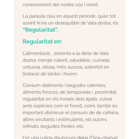
coneixement del nostre cos i ment.
La paraula clau en aquest període, quan tot
sovint hi ha un desequilibri de Vata dosha, és
“Regularitat”.
Regularitat en:
L’alimentació, s’orienta a la dieta de Vata
dosha: menjar calent, saludable, cuinada,
untuosa, oliosa, més sucosa, sobretot en
l’estació de tardor i hivern.
Consum d’aliments i begudes calentes,
aliments frescos, de temporada i proximitat,
regularitat en els horaris dels àpats, cuinar
amb espècies com el fonoll, comí, també és
important disminuir el consum de de cafeïna,
altres excitants i estimulants, els sucres
refinats, begudes fredes, etc.
Fer una rutina d’autocura diària (Dina-charya),