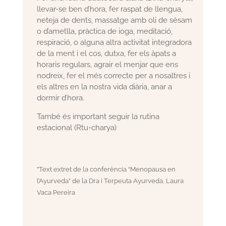
llevar-se ben d’hora, fer raspat de llengua,
neteja de dents, massatge amb oli de sèsam
o d’ametlla, pràctica de ioga, meditació,
respiració, o alguna altra activitat integradora
de la ment i el cos, dutxa, fer els àpats a
horaris regulars, agrair el menjar que ens
nodreix, fer el més correcte per a nosaltres i
els altres en la nostra vida diària, anar a
dormir d’hora.
També és important seguir la rutina
estacional (Rtu-charya)
*
Text extret de la conferència “Menopausa en
l’Ayurveda” de la Dra i Terpeuta Ayurveda, Laura
Vaca Pereira