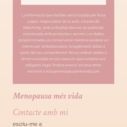
La informació que facilites serà tractada per Rosa
López, responsable de la web, a través de
Mailchimp, amb la finalitat d’enviar-te publicitat
relacionada amb productes i serveis. Les dades
proporcionades es conservaran mentres existeixi un
interès per ambdues parts. la legitimació s’obté a
partir del teu consentiment. No es cediran dades a
tercers excepte en els casos en què existeixi una
obligació legal. Podràs exercir els teus drets
escrivint a hola@menopausamesvida.com
Menopausa més vida
Contacte amb mi
escriu-me a: