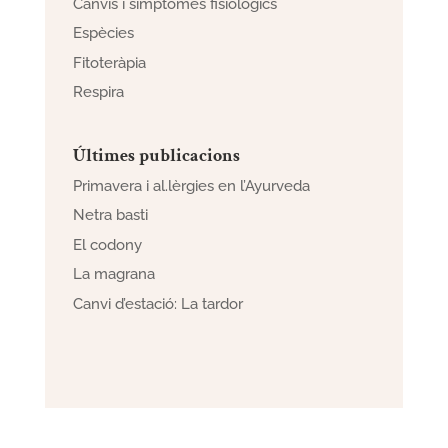
Canvis i símptomes fisiològics
Espècies
Fitoteràpia
Respira
Últimes publicacions
Primavera i al.lèrgies en l’Ayurveda
Netra basti
El codony
La magrana
Canvi d’estació: La tardor