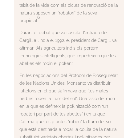
teixit de la vida com els cicles de renovació de la
natura suposen un “robatori” de la seva
6
propietat
.
Durant el debat que va suscitar l’entrada de
Cargill a l’Índia el 1992, el president de Cargill va
afirmar: “Als agricultors indis els portem
tecnologies intel·ligents, que impedeixen que les
abelles els robin el pol·len”.
En les negociacions del Protocol de Bioseguretat
de les Nacions Unides, Monsanto va distribuir
fulletons en el que s’afirmava que “les males
herbes roben la llum del sol”. Una visió del món
en la que es defineix la pol·linització com “un
robatori per part de les abelles” i en la que
s’afirma que les plantes “roben” la llum del sol
que està destinada a robar la collita de la natura
substituint varietats obertes i pol·linitzades per