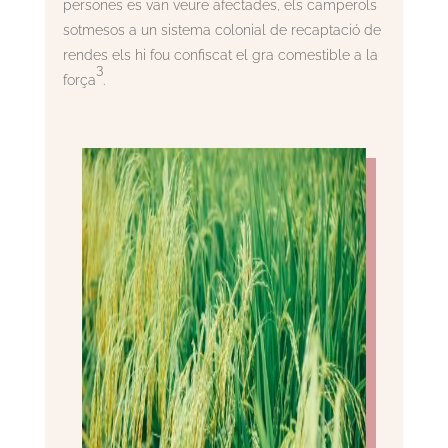
persones es van veure afectades, els camperols
sotmesos a un sistema colonial de recaptació de
rendes els hi fou confiscat el gra comestible a la
3
força
.