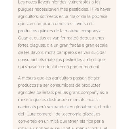
Les noves llavors híbrides, vulnerables a les
plagues necessitaven més pesticides. Hi va haver
agricultors, sotmesos en la major de la pobresa,
que van comprar a crèdit les llavors i els
productes químics de la mateixa companyia.
Quan el cultius es van fer malbé degut a unes
fortes plagues, o a un gran fracàs a gran escala
de les llavors, molts camperols es van suïcidar
consumint els mateixos pesticides amb el que
qui s’havien endeutat en un primer moment.
A mesura que els agricultors passen de ser
productors a ser consumidors de productes
agrícoles patentats per les grans companyies, a
mesura que es destrueixen mercats locals i
nacionals però s’expandeixen globalment, el mite
del “lliure comerç” i de l’economia global es
converteix en un mitjà que tenen els rics per a
robar als pobres el seu dret al menjar, inclús, el