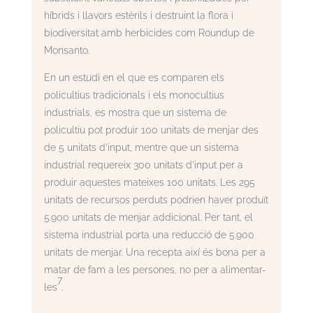
híbrids i llavors estèrils i destruint la flora i
biodiversitat amb herbicides com Roundup de
Monsanto.
En un estudi en el que es comparen els
policultius tradicionals i els monocultius
industrials, es mostra que un sistema de
policultiu pot produir 100 unitats de menjar des
de 5 unitats d’input, mentre que un sistema
industrial requereix 300 unitats d’input per a
produir aquestes mateixes 100 unitats. Les 295
unitats de recursos perduts podrien haver produït
5.900 unitats de menjar addicional. Per tant, el
sistema industrial porta una reducció de 5.900
unitats de menjar. Una recepta així és bona per a
matar de fam a les persones, no per a alimentar-
7
les
.