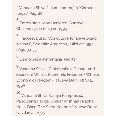
5
Vandana Shiva. “Lliure comerç” o “Comerç
forçat”. Pàg. 20
6
Entrevista a John Hamilton. Sunday
Observer, 9 de maig de 1993
7
Francesca Bray, “Agriculture for Developing
Nations”, Scientific American, Juliol de 1994,
pàgs. 33-35.
8
Democràcia alimentària. Pàg.31
9
Vandana Shiva, “Globalization, Ghandi, and
Seadeshi: Whai is Economic Freedom? Whose
Economic Freedom?”, Nueva Delhi, RFSTE,
1998.
10
Vandana Shiva, Vanaja Ramprasad,
Pandurang Hegde, Omkar Krishnan i Radha
Holla-Bhar, “The Seed Keepers”, Nueva Delhi,
Navdanya, 1995.