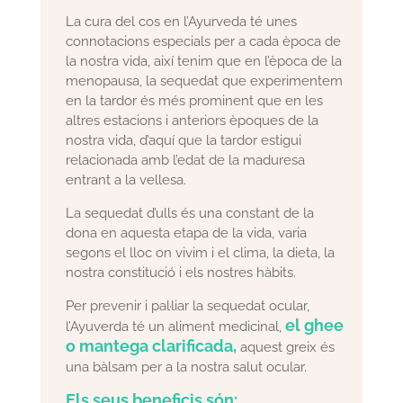
La cura del cos en l’Ayurveda té unes
connotacions especials per a cada època de
la nostra vida, així tenim que en l’època de la
menopausa, la sequedat que experimentem
en la tardor és més prominent que en les
altres estacions i anteriors èpoques de la
nostra vida, d’aquí que la tardor estigui
relacionada amb l’edat de la maduresa
entrant a la vellesa.
La sequedat d’ulls és una constant de la
dona en aquesta etapa de la vida, varia
segons el lloc on vivim i el clima, la dieta, la
nostra constitució i els nostres hàbits.
Per prevenir i pal·liar la sequedat ocular,
el ghee
l’Ayuverda té un aliment medicinal,
o mantega clarificada,
aquest greix és
una bàlsam per a la nostra salut ocular.
Els seus beneficis són: