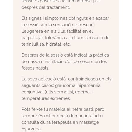
sense exposar-se a la llum intensa just
després del tractament.
Els signes i símptomes obtinguts en acabar
la sessió són la sensació de frescor i
lleugeresa en els ulls, facilitat en el
parpellejar, tolerància a la llum, sensació de
tenir l’ull sa, hidratat, etc.
Després de la sessió està indicat la pràctica
de nasya o instil·lació d’oli de sèsam en les
fosses nasals.
La seva aplicació està contraindicada en els
següents casos: glaucoma, hipernèmia
conjuntival (ulls vermells), edema, i
temperatures extremes.
Pots fer-te tu mateixa el netra basti, però
sempre és millor opció demanar l’ajuda i
consulta d’una terapeuta en massatge
Ayurveda.