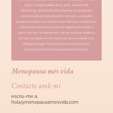
López, responsable de la web, a través de
Mailchimp, amb la finalitat d’enviar-te publicitat
relacionada amb productes i serveis. Les dades
proporcionades es conservaran mentres existeixi un
interès per ambdues parts. la legitimació s’obté a
partir del teu consentiment. No es cediran dades a
tercers excepte en els casos en què existeixi una
obligació legal. Podràs exercir els teus drets
escrivint a hola@menopausamesvida.com
Menopausa més vida
Contacte amb mi
escriu-me a:
hola@menopausamesvida
.com