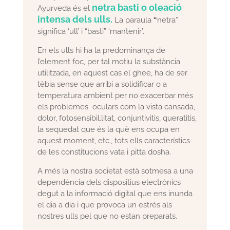
netra basti o oleació
Ayurveda és el
intensa dels ulls.
La paraula
“
netra”
significa ‘ull’ i “basti” ‘mantenir’.
En els ulls hi ha la predominança de
l’element foc, per tal motiu la substància
utilitzada, en aquest cas el ghee, ha de ser
tèbia sense que arribi a solidificar o a
temperatura ambient per no exacerbar més
els problemes oculars com la vista cansada,
dolor, fotosensibil.litat, conjuntivitis, queratitis,
la sequedat que és la què ens ocupa en
aquest moment, etc., tots ells característics
de les constitucions vata i pitta dosha.
A més la nostra societat està sotmesa a una
dependència dels dispositius electrònics
degut a la informació digital que ens inunda
el dia a dia i que provoca un estrès als
nostres ulls pel que no estan preparats.