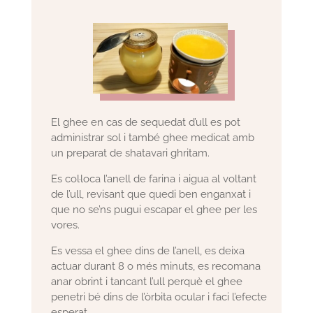
El ghee en cas de sequedat d’ull es pot
administrar sol i també ghee medicat amb
un preparat de shatavari ghritam.
Es col·loca l’anell de farina i aigua al voltant
de l’ull, revisant que quedi ben enganxat i
que no se’ns pugui escapar el ghee per les
vores.
Es vessa el ghee dins de l’anell, es deixa
actuar durant 8 o més minuts, es recomana
anar obrint i tancant l’ull perquè el ghee
penetri bé dins de l’òrbita ocular i faci l’efecte
esperat.