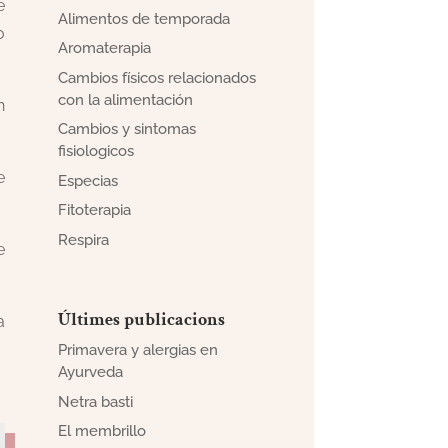
e
Alimentos de temporada
o
Aromaterapia
Cambios físicos relacionados
con la alimentación
n
Cambios y sintomas
fisiologicos
e
Especias
Fitoterapia
Respira
e
Últimes publicacions
a
Primavera y alergias en
Ayurveda
Netra basti
El membrillo