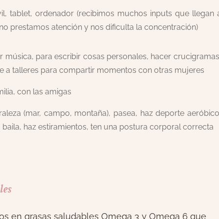
l, tablet, ordenador (recibimos muchos inputs que llegan 
no prestamos atención y nos dificulta la concentración)
r música, para escribir cosas personales, hacer crucigramas
te a talleres para compartir momentos con otras mujeres
ilia, con las amigas
raleza (mar, campo, montaña), pasea, haz deporte aeróbico
, baila, haz estiramientos, ten una postura corporal correcta
les
ricos en grasas saludables Omega 3 y Omega 6 que