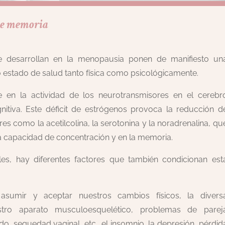
 de memoria
 desarrollan en la menopausia ponen de manifiesto un
 estado de salud tanto física como psicológicamente.
e en la actividad de los neurotransmisores en el cerebr
itiva. Este déficit de estrógenos provoca la reducción d
s como la acetilcolina, la serotonina y la noradrenalina, qu
la capacidad de concentración y en la memoria.
s, hay diferentes factores que también condicionan est
asumir y aceptar nuestros cambios físicos, la divers
stro aparato musculoesquelético, problemas de parej
do, sequedad vaginal, etc., el insomnio, la depresión, pérdid