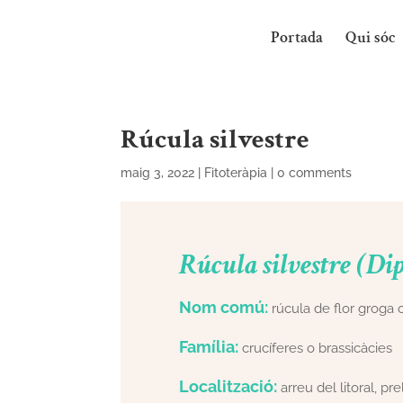
Portada
Qui sóc
Rúcula silvestre
maig 3, 2022
|
Fitoteràpia
|
0 comments
Rúcula silvestre (Dip
Nom comú:
rúcula de flor groga 
Família:
crucíferes o brassicàcies
Localització:
arreu del litoral, pr