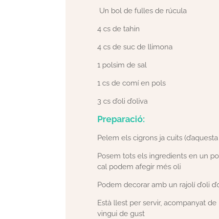
Un bol de fulles de rúcula
4 cs de tahin
4 cs de suc de llimona
1 polsim de sal
1 cs de comí en pols
3 cs d’oli d’oliva
Preparació:
Pelem els cigrons ja cuits (d’aques
Posem tots els ingredients en un pot 
cal podem afegir més oli
Podem decorar amb un rajolí d’oli d’o
Està llest per servir, acompanyat de
vingui de gust