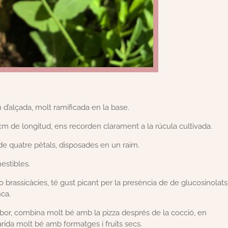
d’alçada, molt ramificada en la base.
 cm de longitud, ens recorden clarament a la rúcula cultivada.
 de quatre pètals, disposades en un raïm.
estibles.
 brassicàcies, té gust picant per la presència de de glucosinolats
ca.
abor, combina molt bé amb la pizza després de la cocció, en
ida molt bé amb formatges i fruits secs.