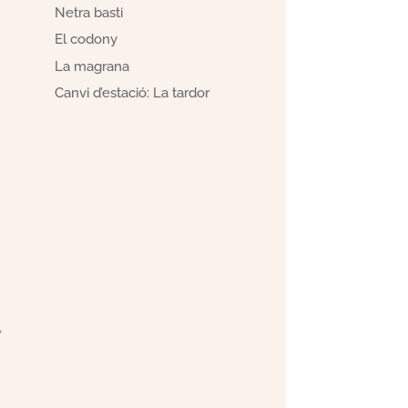
Netra basti
El codony
La magrana
Canvi d’estació: La tardor
,