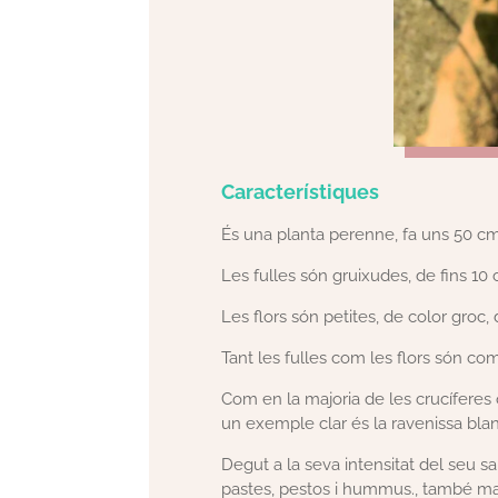
Característiques
És una planta perenne, fa uns 50 cm 
Les fulles són gruixudes, de fins 10
Les flors són petites, de color groc,
Tant les fulles com les flors són com
Com en la majoria de les crucíferes o
un exemple clar és la ravenissa blan
Degut a la seva intensitat del seu s
pastes, pestos i hummus., també mar