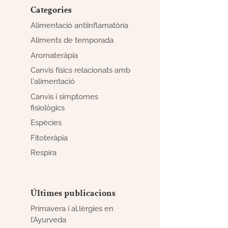
Categories
Alimentació antiinflamatòria
Aliments de temporada
Aromateràpia
Canvis físics relacionats amb
l'alimentació
Canvis i símptomes
fisiològics
Espècies
Fitoteràpia
Respira
Últimes publicacions
Primavera i al.lèrgies en
l’Ayurveda