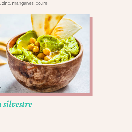
o, zinc, manganès, coure
silvestre