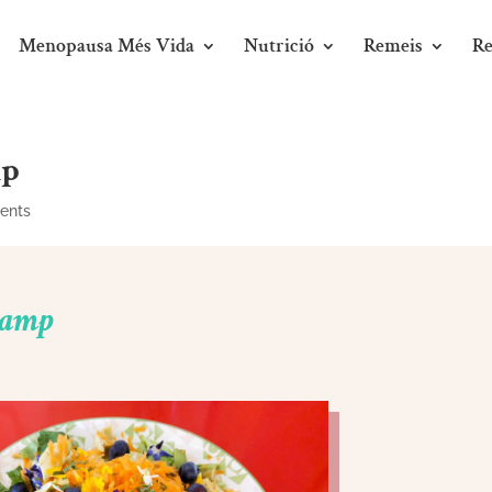
Menopausa Més Vida
Nutrició
Remeis
Re
mp
ents
camp