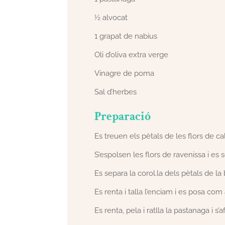
½ alvocat
1 grapat de nabius
Oli d’oliva extra verge
Vinagre de poma
Sal d’herbes
Preparació
Es treuen els pètals de les flors de c
S’espolsen les flors de ravenissa i es s
Es separa la corol.la dels pètals de la 
Es renta i talla l’enciam i es posa com
Es renta, pela i ratlla la pastanaga i s’