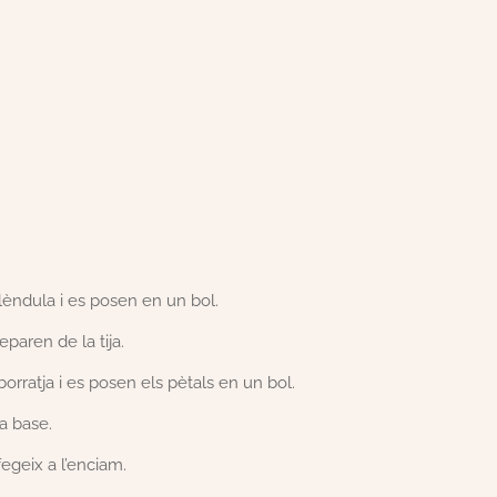
alèndula i es posen en un bol.
eparen de la tija.
borratja i es posen els pètals en un bol.
 a base.
afegeix a l’enciam.