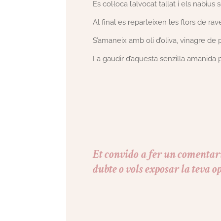
Es col·loca l’alvocat tallat i els nabius
Al final es reparteixen les flors de ra
S’amaneix amb oli d’oliva, vinagre de 
I a gaudir d’aquesta senzilla amanida 
Et convido a fer un comentari
dubte o vols exposar la teva op