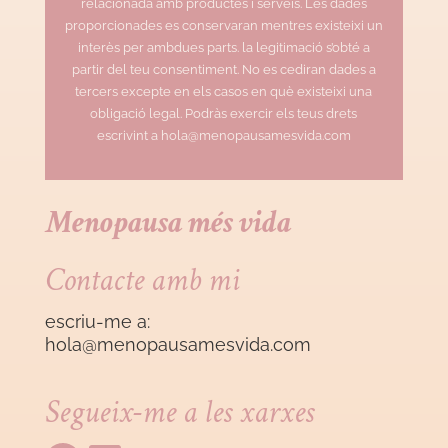
relacionada amb productes i serveis. Les dades
proporcionades es conservaran mentres existeixi un
interès per ambdues parts. la legitimació s’obté a
partir del teu consentiment. No es cediran dades a
tercers excepte en els casos en què existeixi una
obligació legal. Podràs exercir els teus drets
escrivint a hola@menopausamesvida.com
Menopausa més vida
Contacte amb mi
escriu-me a:
hola@menopausamesvida
.com
Segueix-me a les xarxes