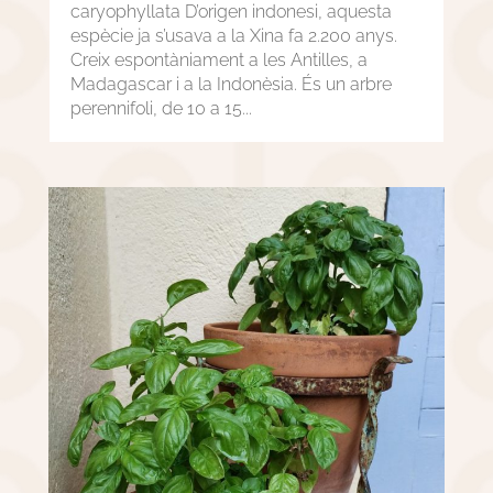
caryophyllata D’origen indonesi, aquesta
espècie ja s’usava a la Xina fa 2.200 anys.
Creix espontàniament a les Antilles, a
Madagascar i a la Indonèsia. És un arbre
perennifoli, de 10 a 15...