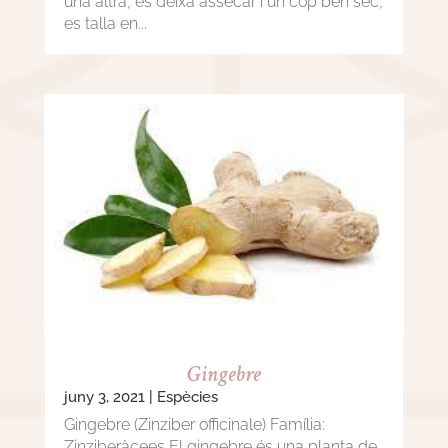
una altra, es deixa assecar i un cop ben sec,
es talla en...
Gingebre
juny 3, 2021
|
Espècies
Gingebre (Zinziber officinale) Família:
Zinziberàcees El gingebre és una planta de