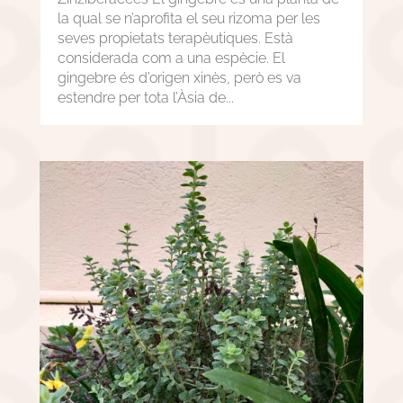
la qual se n’aprofita el seu rizoma per les
seves propietats terapèutiques. Està
considerada com a una espècie. El
gingebre és d’origen xinès, però es va
estendre per tota l’Àsia de...