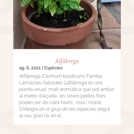
Alfàbrega
ag. 6, 2021
|
Espècies
Alfàbrega (Ocimum basilicum) Família:
Lamiàcies/labiades L’alfàbrega és una
planta anual, molt aromàtica que pot arribar
al metre d’alçada, les seves petites flors
poden ser de color blanc, rosa i morat.
S'integra en el grup de les especies degut
al seu gran ús en el...