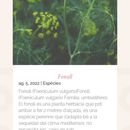
Fonoll
ag. 5, 2022
|
Espècies
Fonoll (Foeniculum vulgaris)Fonoll
(Foeniculum vulgaris) Família: umbel·líferes
El fonoll és una planta herbàcia que pot
arribar a fer 2 metres d’alçada, és una
espècie perenne que s’adapta bé a la
sequedat del clima mediterrani, no
necessita rec, creix en sols...