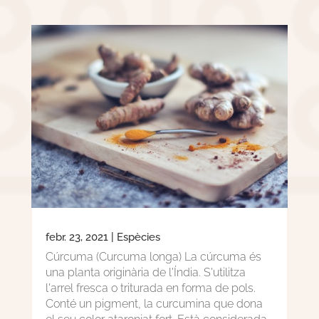
febr. 23, 2021
|
Espècies
Cúrcuma (Curcuma longa) La cúrcuma és
una planta originària de l'Índia. S'utilitza
l'arrel fresca o triturada en forma de pols.
Conté un pigment, la curcumina que dona