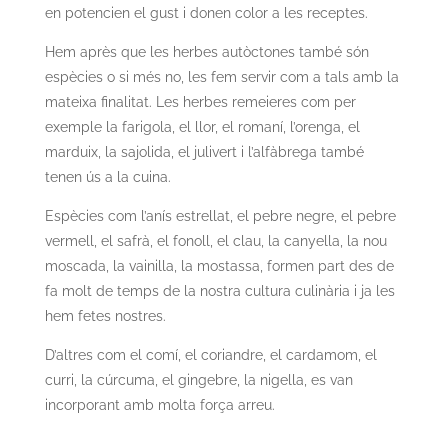
en potencien el gust i donen color a les receptes.
Hem après que les herbes autòctones també són
espècies o si més no, les fem servir com a tals amb la
mateixa finalitat. Les herbes remeieres com per
exemple la farigola, el llor, el romaní, l’orenga, el
marduix, la sajolida, el julivert i l’alfàbrega també
tenen ús a la cuina.
Espècies com l’anís estrellat, el pebre negre, el pebre
vermell, el safrà, el fonoll, el clau, la canyella, la nou
moscada, la vainilla, la mostassa, formen part des de
fa molt de temps de la nostra cultura culinària i ja les
hem fetes nostres.
D’altres com el comí, el coriandre, el cardamom, el
curri, la cúrcuma, el gingebre, la nigella, es van
incorporant amb molta força arreu.