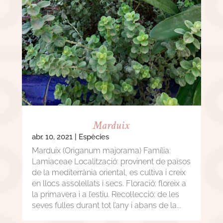
Marduix
abr. 10, 2021
|
Espècies
Marduix (Origanum majorama) Família:
Lamiaceae Localització: provinent de països
de la mediterrània oriental, es cultiva i creix
en llocs assolellats i secs. Floració: floreix a
la primavera i a l’estiu. Recol·lecció: de les
seves fulles durant tot l’any i abans de la...