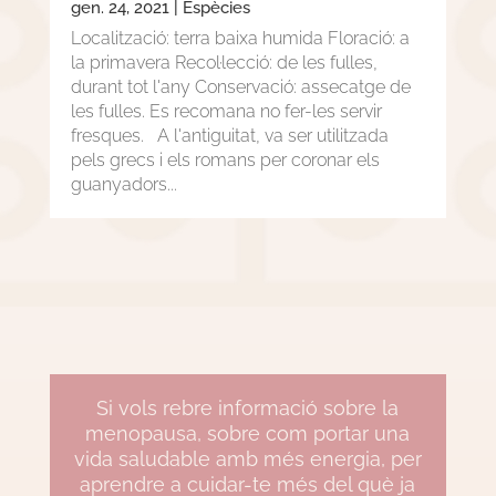
gen. 24, 2021
|
Espècies
Localització: terra baixa humida Floració: a
la primavera Recol·lecció: de les fulles,
durant tot l'any Conservació: assecatge de
les fulles. Es recomana no fer-les servir
fresques. A l'antiguitat, va ser utilitzada
pels grecs i els romans per coronar els
guanyadors...
Si vols rebre informació sobre la
menopausa, sobre com portar una
vida saludable amb més energia, per
aprendre a cuidar-te més del què ja