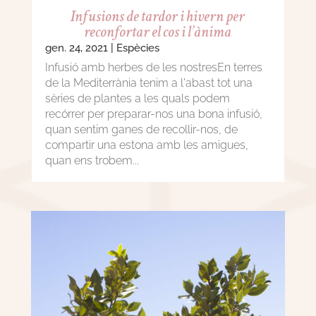
Infusions de tardor i hivern per
reconfortar el cos i l’ànima
gen. 24, 2021
|
Espècies
Infusió amb herbes de les nostresEn terres
de la Mediterrània tenim a l'abast tot una
sèries de plantes a les quals podem
recórrer per preparar-nos una bona infusió,
quan sentim ganes de recollir-nos, de
compartir una estona amb les amigues,
quan ens trobem...