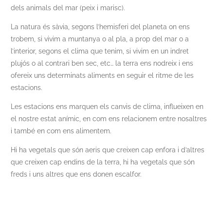
dels animals del mar (peix i marisc).
La natura és sàvia, segons l’hemisferi del planeta on ens
trobem, si vivim a muntanya o al pla, a prop del mar o a
l’interior, segons el clima que tenim, si vivim en un indret
plujós o al contrari ben sec, etc… la terra ens nodreix i ens
ofereix uns determinats aliments en seguir el ritme de les
estacions.
Les estacions ens marquen els canvis de clima, influeixen en
el nostre estat anímic, en com ens relacionem entre nosaltres
i també en com ens alimentem.
Hi ha vegetals que són aeris que creixen cap enfora i d’altres
que creixen cap endins de la terra, hi ha vegetals que són
freds i uns altres que ens donen escalfor.