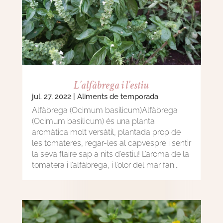
L’alfàbrega i l’estiu
jul. 27, 2022
|
Aliments de temporada
Alfàbrega (Ocimum basilicum)Alfàbrega
(Ocimum basilicum) és una planta
aromàtica molt versàtil, plantada prop de
les tomateres, regar-les al capvespre i sentir
la seva flaire sap a nits d’estiu! L’aroma de la
tomatera i l’alfàbrega, i l’olor del mar fan...