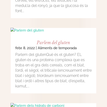
cervell, els eritròcits, els testicles i la
medul.la del ronyó, ja que la glucosa és la
font...
Parlem del gluten
febr. 8, 2022
|
Aliments de temporada
Parlem del glutenQuè és el gluten? EL
gluten és una proteïna complexa que es
troba en el gra dels cereals, com el blat,
l’ordi, el sègol, el triticale (encreuament entre
blat i sègol), triordeum (encreuament entre
blat i ordi) i altres tipus de blat, d’espelta,
kamut,...