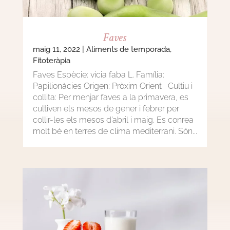
Faves
maig 11, 2022
|
Aliments de temporada
,
Fitoteràpia
Faves Espècie: vicia faba L. Família:
Papilionàcies Origen: Pròxim Orient Cultiu i
collita: Per menjar faves a la primavera, es
cultiven els mesos de gener i febrer per
collir-les els mesos d’abril i maig. Es conrea
molt bé en terres de clima mediterrani. Són...