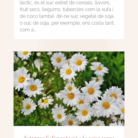
làctic, és el suc extret de cereals, llavors,
fruit secs, llegums, tubercles com la xufa i
de coco també, dir-ne suc vegetal de soja
o suc de soja, per exemple, ens costa tant,
com a...