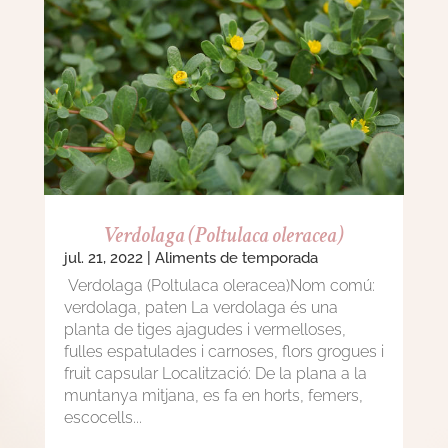
Verdolaga (Poltulaca oleracea)
jul. 21, 2022
|
Aliments de temporada
Verdolaga (Poltulaca oleracea)Nom comú:
verdolaga, paten La verdolaga és una
planta de tiges ajagudes i vermelloses,
fulles espatulades i carnoses, flors grogues i
fruit capsular Localització: De la plana a la
muntanya mitjana, es fa en horts, femers,
escocells...