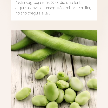
l’estiu s’agreuja més. Si et dic que fent
alguns canvis aconseguiràs trobar-te millor,
no t’ho creguis a la...