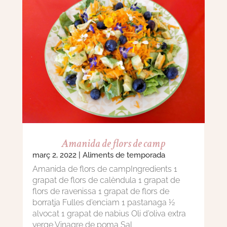
Amanida de flors de camp
març 2, 2022
|
Aliments de temporada
Amanida de flors de campIngredients 1
grapat de flors de calèndula 1 grapat de
flors de ravenissa 1 grapat de flors de
borratja Fulles d’enciam 1 pastanaga ½
alvocat 1 grapat de nabius Oli d’oliva extra
verge Vinagre de poma Sal