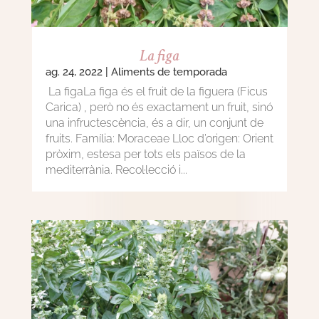
La figa
ag. 24, 2022
|
Aliments de temporada
La figaLa figa és el fruit de la figuera (Ficus
Carica) , però no és exactament un fruit, sinó
una infructescència, és a dir, un conjunt de
fruits. Família: Moraceae Lloc d’origen: Orient
pròxim, estesa per tots els països de la
mediterrània. Recol·lecció i...