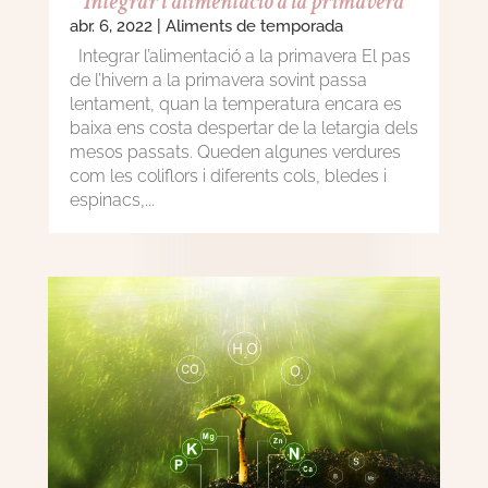
Integrar l’alimentació a la primavera
abr. 6, 2022
|
Aliments de temporada
Integrar l’alimentació a la primavera El pas
de l’hivern a la primavera sovint passa
lentament, quan la temperatura encara es
baixa ens costa despertar de la letargia dels
mesos passats. Queden algunes verdures
com les coliflors i diferents cols, bledes i
espinacs,...