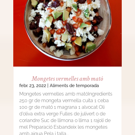
Mongetes vermelles amb mató
febr. 23, 2022
|
Aliments de temporada
Mongetes vermelles amb matóIngredients
250 gr de mongeta vermella cuita 1 ceba
100 gr de mató 1 magrana 1 alvocat Oli
d’oliva extra verge Fulles de julivert o de
coriandre Suc de llimona o llima 1 rajolí de
mel Preparació Esbandeix les mongetes
amb aigua Pela i talla...