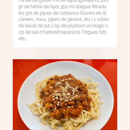
Pa sense gluten Pa de fajolIngredients 300
gr de farina de fajol 350 ml d’aigua filtrada
60 grs de pipes de carbassa (llavors de lli,
cànem, nous, pipes de girasol, etc.) 1 sobre
de llevat de pa 1 cp de psyllium ecològic 1
cp de sal d’herbesPreparació Tingues tots
els...