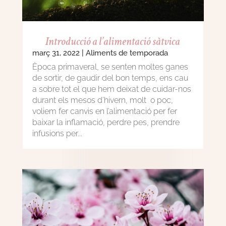
Introducció a l’alimentació sàtvica
març 31, 2022
|
Aliments de temporada
Època primaveral, se senten moltes ganes
de sortir, de gaudir del bon temps, ens cau
a sobre tot el que hem deixat de cuidar-nos
durant els mesos d’hivern, molt o poc,
voliem fer canvis en l’alimentació per fer
baixar la inflamació, perdre pes, prendre
infusions per...