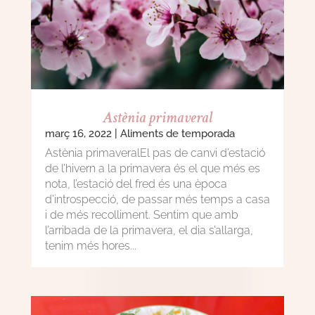
Astènia primaveral
març 16, 2022
|
Aliments de temporada
Astènia primaveralEl pas de canvi d’estació
de l’hivern a la primavera és el que més es
nota, l’estació del fred és una època
d’introspecció, de passar més temps a casa
i de més recolliment. Sentim que amb
l’arribada de la primavera, el dia s’allarga,
tenim més hores...