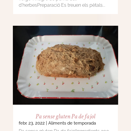
d’herbesPreparació Es treuen els pètals...
Pa sense gluten Pa de fajol
febr. 23, 2022
|
Aliments de temporada