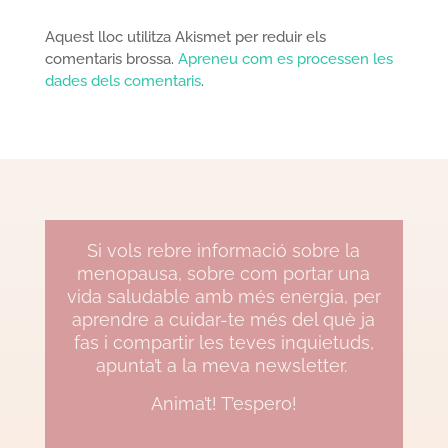
Aquest lloc utilitza Akismet per reduir els
comentaris brossa.
Apreneu com es processen les
dades dels comentaris
.
Si vols rebre informació sobre la
menopausa, sobre com portar una
vida saludable amb més energia, per
aprendre a cuidar-te més del què ja
fas i compartir les teves inquietuds,
apunta’t a la meva newsletter.
Anima’t! T’espero!