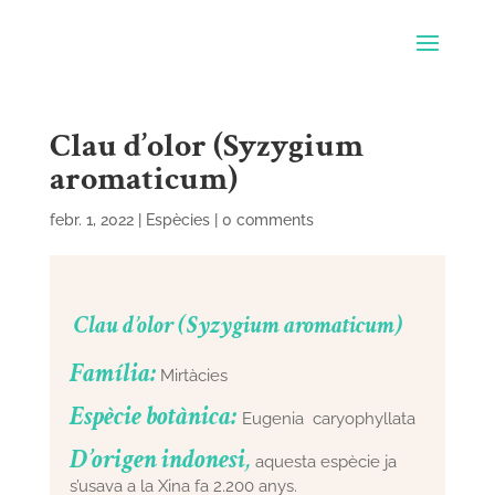
Clau d’olor (Syzygium
aromaticum)
febr. 1, 2022
|
Espècies
|
0 comments
Clau d’olor (Syzygium aromaticum)
Família:
Mirtàcies
Espècie botànica:
Eugenia caryophyllata
D’origen indonesi
,
aquesta espècie ja
s’usava a la Xina fa 2.200 anys.