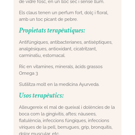
de vidre fosc, en un lloc sec i sense llum.
Els claus tenen un perfum fort, dolç i floral,
amb un toc picant de pebre.
Propietats terapèutiques:
Antifúngiques, antibacterianes, antisèptiques,
analgèsiques, antioxidant, cicatritzant,
carminatiu, estomacal.
Ric en vitamines, minerals, àcids grassos
Omega 3
S’utilitza molt en la medicina Ayurveda.
Usos terapèutics:
Alleugereix el mal de queixal i dolències de la
boca com la gingivitis, aftes; nàusees,
flatulència, infeccions fúngiques, infeccions
víriques de la pell, berrugues, grip, bronquitis,
dolor muscular, etc.