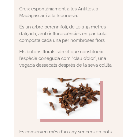
Creix espontàniament a les Antilles, a
Madagascar i a la Indonèsia.
És un arbre perennifoli, de 10 a 15 metres
d’alçada, amb inflorescències en panícula,
composta cada una per nombroses flors.
Els botons florals són el que constitueix
l’espècie coneguda com “clau d’olor”, una
vegada dessecats després de la seva collita.
Es conserven més d’un any sencers en pots