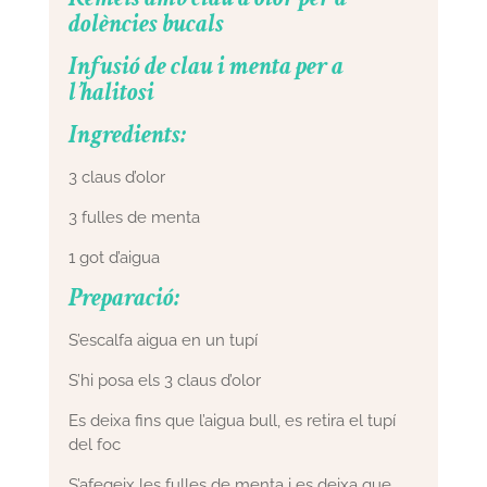
dolències bucals
Infusió de clau i menta per a
l’halitosi
Ingredients:
3 claus d’olor
3 fulles de menta
1 got d’aigua
Preparació:
S’escalfa aigua en un tupí
S’hi posa els 3 claus d’olor
Es deixa fins que l’aigua bull, es retira el tupí
del foc
S’afegeix les fulles de menta i es deixa que