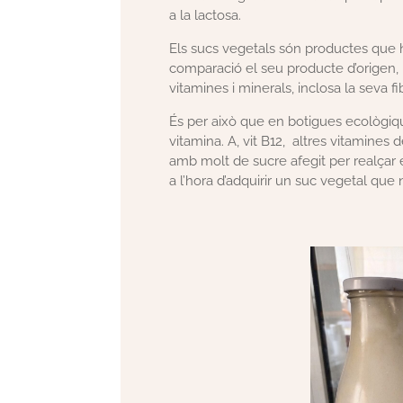
a la lactosa.
Els sucs vegetals són productes que 
comparació el seu producte d’origen, 
vitamines i minerals, inclosa la seva f
És per això que en botigues ecològiq
vitamina. A, vit B
12,
altres vitamines de
amb molt de sucre afegit per realçar
a l’hora d’adquirir un suc vegetal que