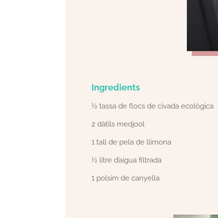
Ingredients
½ tassa de flocs de civada ecològica
2 dàtils medjool
1 tall de pela de llimona
½ litre d’aigua filtrada
1 polsim de canyella