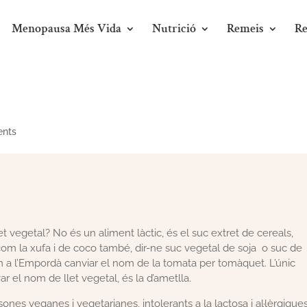
Menopausa Més Vida
Nutrició
Remeis
Re
nts
vegetal? No és un aliment làctic, és el suc extret de cereals,
s com la xufa i de coco també, dir-ne suc vegetal de soja o suc de
m a l’Empordà canviar el nom de la tomata per tomàquet. L’únic
 el nom de llet vegetal, és la d’ametlla.
ones veganes i vegetarianes, intolerants a la lactosa i al·lèrgique