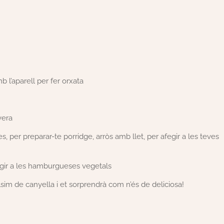
b l’aparell per fer orxata
vera
s, per preparar-te porridge, arròs amb llet, per afegir a les teves
egir a les hamburgueses vegetals
sim de canyella i et sorprendrà com n’és de deliciosa!