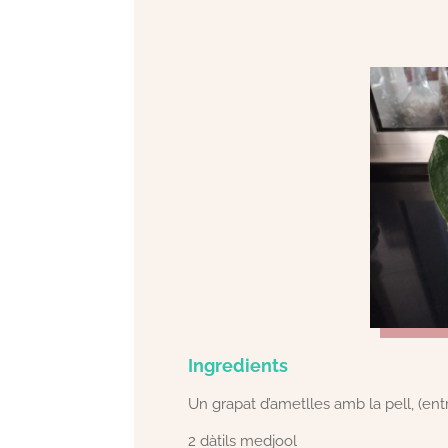
Ingredients
Un grapat d’ametlles amb la pell, (en
2 dàtils medjool