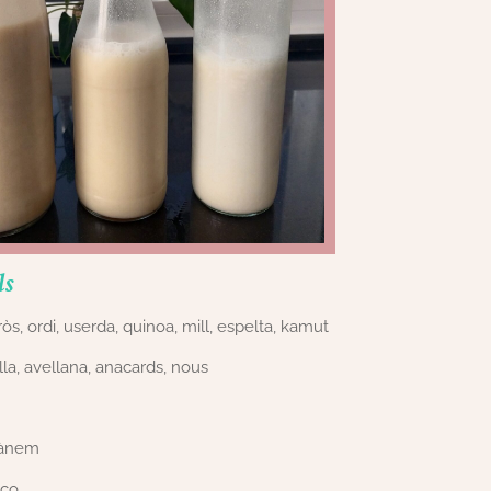
ls
ròs, ordi, userda, quinoa, mill, espelta, kamut
la, avellana, anacards, nous
cànem
oco