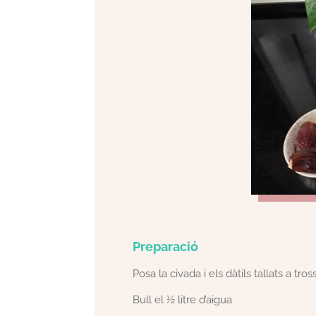
Preparació
Posa la civada i els dàtils tallats a tro
Bull el ½ litre d’aigua