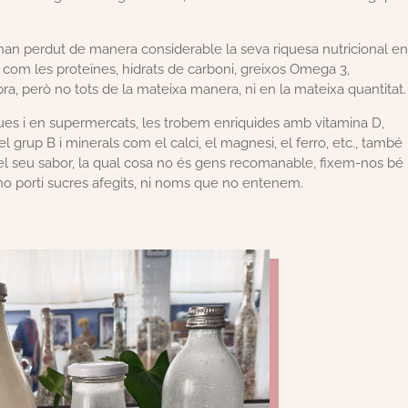
han perdut de manera considerable la seva riquesa nutricional e
com les proteïnes, hidrats de carboni, greixos Omega 3,
ibra, però no tots de la mateixa manera, ni en la mateixa quantitat.
ues i en supermercats, les trobem enriquides amb vitamina D,
l grup B i minerals com el calci, el magnesi, el ferro, etc., també
 el seu sabor, la qual cosa no és gens recomanable, fixem-nos bé
 no porti sucres afegits, ni noms que no entenem.