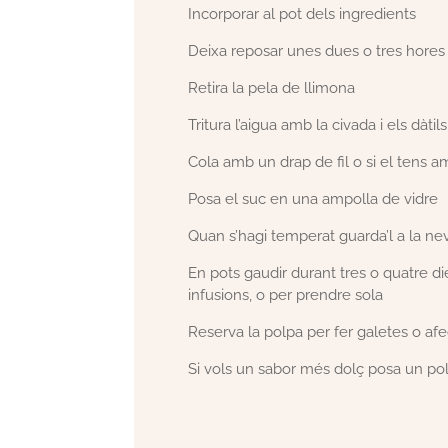
Incorporar al pot dels ingredients
Deixa reposar unes dues o tres hores
Retira la pela de llimona
Tritura l’aigua amb la civada i els dàtils
Cola amb un drap de fil o si el tens am
Posa el suc en una ampolla de vidre
Quan s’hagi temperat guarda’l a la ne
En pots gaudir durant tres o quatre die
infusions, o per prendre sola
Reserva la polpa per fer galetes o af
Si vols un sabor més dolç posa un pol