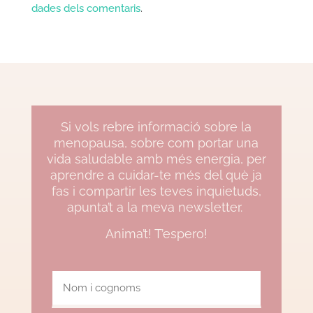
dades dels comentaris
.
Si vols rebre informació sobre la
menopausa, sobre com portar una
vida saludable amb més energia, per
aprendre a cuidar-te més del què ja
fas i compartir les teves inquietuds,
apunta’t a la meva newsletter.
Anima’t! T’espero!