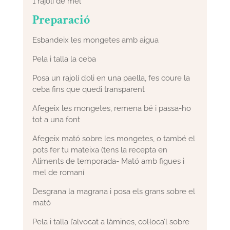
1 rajolí de mel
Preparació
Esbandeix les mongetes amb aigua
Pela i talla la ceba
Posa un rajolí d’oli en una paella, fes coure la
ceba fins que quedi transparent
Afegeix les mongetes, remena bé i passa-ho
tot a una font
Afegeix mató sobre les mongetes, o també el
pots fer tu mateixa (tens la recepta en
Aliments de temporada- Mató amb figues i
mel de romaní
Desgrana la magrana i posa els grans sobre el
mató
Pela i talla l’alvocat a làmines, col·loca’l sobre