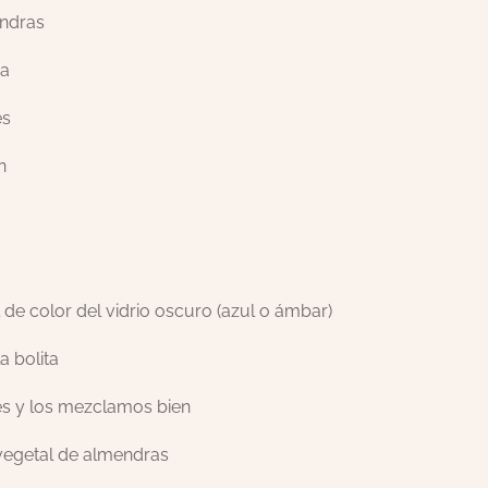
endras
ia
és
n
de color del vidrio oscuro (azul o ámbar)
a bolita
es y los mezclamos bien
vegetal de almendras