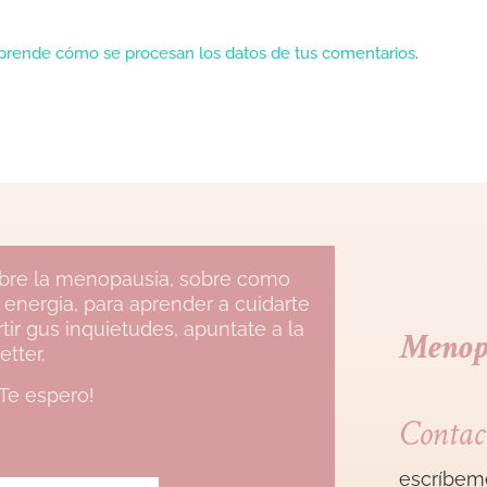
prende cómo se procesan los datos de tus comentarios
.
sobre la menopausia, sobre como
 energia, para aprender a cuidarte
ir gus inquietudes, apuntate a la
Menop
etter.
¡Te espero!
Contac
escríbem