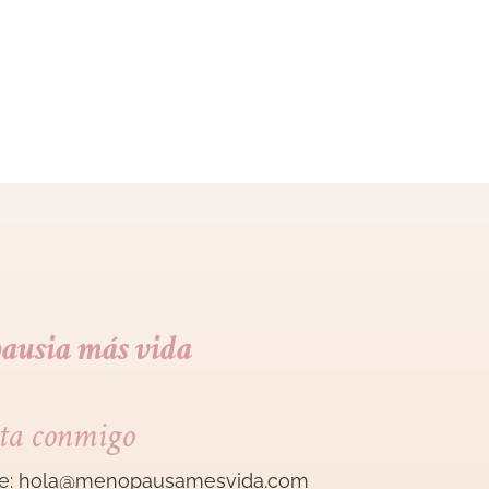
ausia más vida
ta conmigo
e:
hola@menopausamesvida
.com