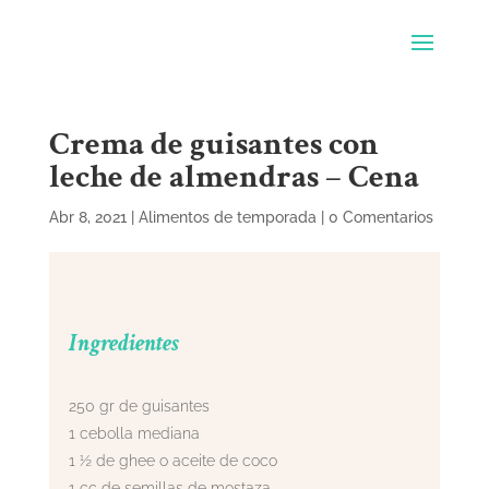
Crema de guisantes con
leche de almendras – Cena
Abr 8, 2021
|
Alimentos de temporada
|
0 Comentarios
Ingredientes
250 gr de guisantes
1 cebolla mediana
1 ½ de ghee o aceite de coco
1 cc de semillas de mostaza