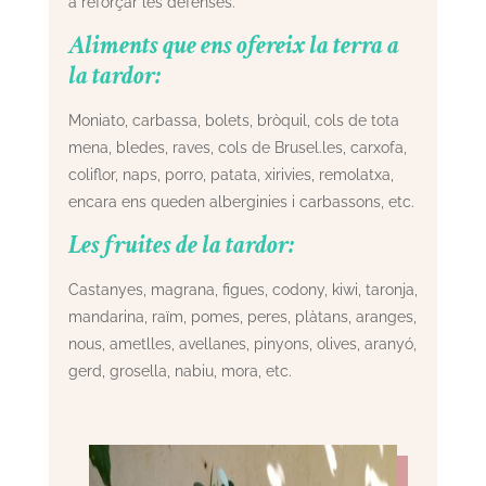
a reforçar les defenses.
Aliments que ens ofereix la terra a
la tardor:
Moniato, carbassa, bolets, bròquil, cols de tota
mena, bledes, raves, cols de Brusel.les, carxofa,
coliflor, naps, porro, patata, xirivies, remolatxa,
encara ens queden alberginies i carbassons, etc.
Les fruites de la tardor:
Castanyes, magrana, figues, codony, kiwi, taronja,
mandarina, raïm, pomes, peres, plàtans, aranges,
nous, ametlles, avellanes, pinyons, olives, aranyó,
gerd, grosella, nabiu, mora, etc.