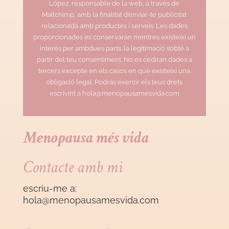
López, responsable de la web, a través de
Mailchimp, amb la finalitat d’enviar-te publicitat
relacionada amb productes i serveis. Les dades
proporcionades es conservaran mentres existeixi un
interès per ambdues parts. la legitimació s’obté a
partir del teu consentiment. No es cediran dades a
tercers excepte en els casos en què existeixi una
obligació legal. Podràs exercir els teus drets
escrivint a hola@menopausamesvida.com
Menopausa més vida
Contacte amb mi
escriu-me a:
hola@menopausamesvida
.com