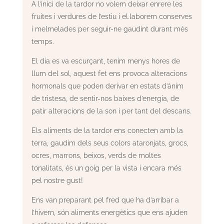
A l’inici de la tardor no volem deixar enrere les
fruites i verdures de l’estiu i el.laborem conserves
i melmelades per seguir-ne gaudint durant més
temps.
El dia es va escurçant, tenim menys hores de
llum del sol, aquest fet ens provoca alteracions
hormonals que poden derivar en estats d’ànim
de tristesa, de sentir-nos baixes d’energia, de
patir alteracions de la son i per tant del descans.
Els aliments de la tardor ens conecten amb la
terra, gaudim dels seus colors ataronjats, grocs,
ocres, marrons, beixos, verds de moltes
tonalitats, és un goig per la vista i encara més
pel nostre gust!
Ens van preparant pel fred que ha d’arribar a
l’hivern, són aliments energètics que ens ajuden