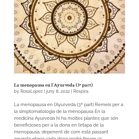
La menopausa en l’Ayurveda (3ª part)
by
RosaLopez
|
juny 8, 2022
|
Respira
La menopausa en l’Ayurveda (3ª part) Remeis per a
la simptomatologia de la menopausa En la
medicina Ayurveda hi ha moltes plantes que són
beneficioses per a la dona en l’etapa de la
menopausa, depenent de com està passant
aquesta etapa cada dona podrà fer-ne ús,...