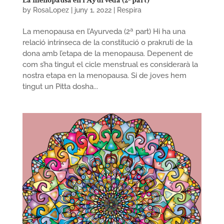
La menopausa en l’Ayurveda (2ª part)
by
RosaLopez
|
juny 1, 2022
|
Respira
La menopausa en l’Ayurveda (2ª part) Hi ha una
relació intrínseca de la constitució o prakruti de la
dona amb l’etapa de la menopausa. Depenent de
com s’ha tingut el cicle menstrual es considerarà la
nostra etapa en la menopausa. Si de joves hem
tingut un Pitta dosha...