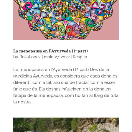
La menopausa en l’Ayurveda (1ª part)
by
RosaLopez
|
maig 27, 2022
|
Respira
La menopausa en l’Ayurveda (1ª part) Des de la
medicina Ayurveda, es considera que cada dona és
diferent i com a tal, així s’ha de tractar, com a ésser
únic que és. Els doshas influeixen en la dona en
l’etapa de la menopausa, com ho fan al llarg de tota
la nostra...