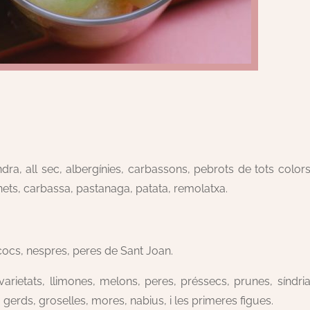
ra, all sec, albergínies, carbassons, pebrots de tots colors
ts, carbassa, pastanaga, patata, remolatxa.
cocs, nespres, peres de Sant Joan.
varietats, llimones, melons, peres, préssecs, prunes, síndria
m gerds, groselles, mores, nabius, i les primeres figues.