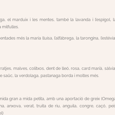
ga, el marduix i les mentes, també la lavanda i l’espígol, l
 milfulles.
mentades més la maria lluísa, l’alfàbrega, la tarongina, l’estévia
atjes, malves, colitxos, dent de lleó, rosa, card marià, sàlvia
r de saüc, la verdolaga, pastanaga borda i moltes més.
mida gran a mida petita, amb una aportació de greix (Omeg
na, anxova, verat, truita de riu, anguila, congre, caçó, pei
l)