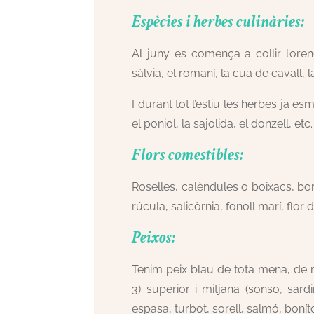
Espècies i herbes culinàries:
Al juny es comença a collir l’oren
sàlvia, el romaní, la cua de cavall, la
I durant tot l’estiu les herbes ja es
el poniol, la sajolida, el donzell, etc.
Flors comestibles:
Roselles, calèndules o boixacs, borr
rúcula, salicòrnia, fonoll marí, flo
Peixos:
Tenim peix blau de tota mena, de 
3) superior i mitjana (sonso, sardi
espasa, turbot, sorell, salmó, boníto