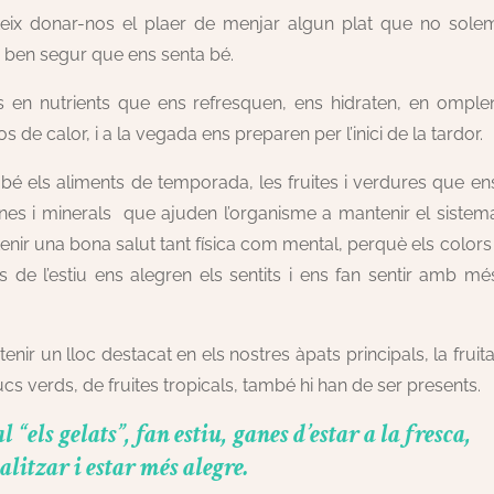
eix donar-nos el plaer de menjar algun plat que no sole
 ben segur que ens senta bé.
cs en nutrients que ens refresquen, ens hidraten, en omple
 de calor, i a la vegada ens preparen per l’inici de la tardor.
 bé els aliments de temporada, les fruites i verdures que en
ines i minerals que ajuden l’organisme a mantenir el sistem
enir una bona salut tant física com mental, perquè els colors 
s de l’estiu ens alegren els sentits i ens fan sentir amb mé
ir un lloc destacat en els nostres àpats principals, la fruita
cs verds, de fruites tropicals, també hi han de ser presents.
“els gelats”, fan estiu, ganes d’estar a la fresca,
alitzar i estar més alegre.