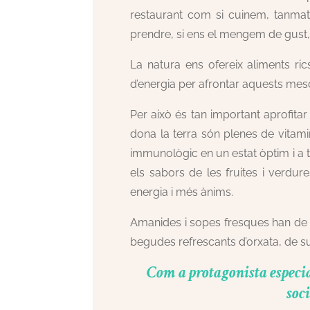
restaurant com si cuinem, tanmat
prendre, si ens el mengem de gust,
La natura ens ofereix aliments ri
d’energia per afrontar aquests mesos
Per això és tan important aprofitar
dona la terra són plenes de vitam
immunològic en un estat òptim i a t
els sabors de les fruites i verdure
energia i més ànims.
Amanides i sopes fresques han de ten
begudes refrescants d’orxata, de su
Com a protagonista especial 
soci