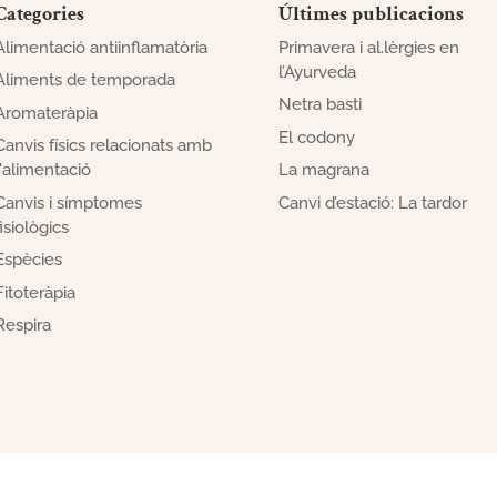
Categories
Últimes publicacions
Alimentació antiinflamatòria
Primavera i al.lèrgies en
l’Ayurveda
Aliments de temporada
Netra basti
Aromateràpia
El codony
Canvis físics relacionats amb
l'alimentació
La magrana
Canvis i símptomes
Canvi d’estació: La tardor
fisiològics
Espècies
Fitoteràpia
Respira