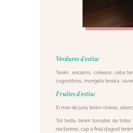
Verdures d’estiu:
Tenim enciams, créixens, ceba tend
cogombres, mongeta tendra, ravene
Fruites d’estiu:
El mes de juny tenim cireres, alber
Tot l’estiu tenim tomates de totes 
nectarines, cap a final d’agost teni