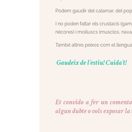
Podem gaudir del calamar, del pop i
I no poden faltar els crustacis (gam
nècores) i mol·luscs (musclos, nava
També altres peixos com el llenguado
Gaudeix de l’estiu! Cuida’t!
Et convido a fer un comentari
algun dubte o vols exposar la t