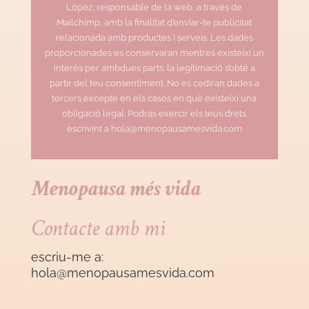
López, responsable de la web, a través de
Mailchimp, amb la finalitat d’enviar-te publicitat
relacionada amb productes i serveis. Les dades
proporcionades es conservaran mentres existeixi un
interès per ambdues parts. la legitimació s’obté a
partir del teu consentiment. No es cediran dades a
tercers excepte en els casos en què existeixi una
obligació legal. Podràs exercir els teus drets
escrivint a hola@menopausamesvida.com
Menopausa més vida
Contacte amb mi
escriu-me a:
hola@menopausamesvida
.com