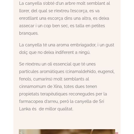
La canyella s’obté d’un arbre molt semblant al
llorer, del qual se n’extreu l’escorça, es va
enrotllant una escorça dins una altra, es deixa
assecar i un cop ben sec, es talla en petites
branques.
La canyella té una aroma embriagador, i un gust
dolç que no deixa indiferent a ningú.
Se n’extreu un oli essencial que té unes
partícules aromàtiques (cinamaldehido, eugenol,
fenols, cumarins) molt semblants al
cinnamomum de Xina, totes dues tenen
propietats terapèutiques reconegudes per la
farmacopea d’arreu, però la canyella de Sri
Lanka és de millor qualitat.