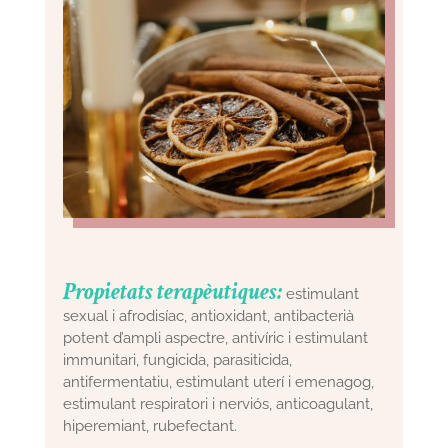
Propietats terapèutiques:
estimulant
sexual i afrodisíac, antioxidant, antibacterià
potent d’ampli aspectre, antivíric i estimulant
immunitari, fungicida, parasiticida,
antifermentatiu, estimulant uterí i emenagog,
estimulant respiratori i nerviós, anticoagulant,
hiperemiant, rubefectant.