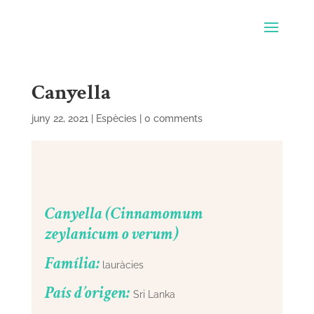
Canyella
juny 22, 2021
|
Espècies
|
0 comments
Canyella (Cinnamomum
zeylanicum o verum)
Família:
lauràcies
País d’origen:
Sri Lanka