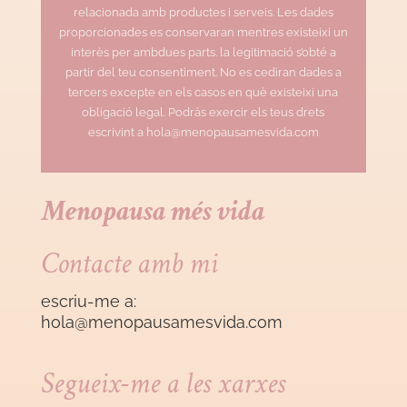
relacionada amb productes i serveis. Les dades
proporcionades es conservaran mentres existeixi un
interès per ambdues parts. la legitimació s’obté a
partir del teu consentiment. No es cediran dades a
tercers excepte en els casos en què existeixi una
obligació legal. Podràs exercir els teus drets
escrivint a hola@menopausamesvida.com
Menopausa més vida
Contacte amb mi
escriu-me a:
hola@menopausamesvida
.com
Segueix-me a les xarxes