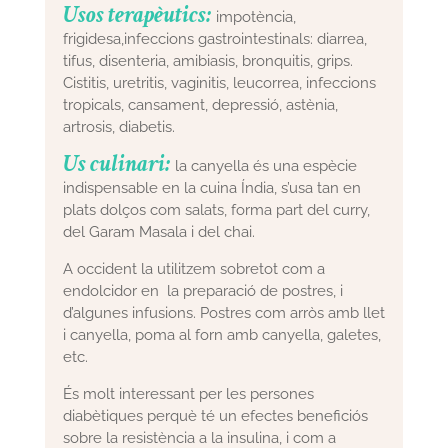
Usos terapèutics:
impotència,
frigidesa,infeccions gastrointestinals: diarrea,
tifus, disenteria, amibiasis, bronquitis, grips.
Cistitis, uretritis, vaginitis, leucorrea, infeccions
tropicals, cansament, depressió, astènia,
artrosis, diabetis.
Us culinari:
la canyella és una espècie
indispensable en la cuina Índia, s’usa tan en
plats dolços com salats, forma part del curry,
del Garam Masala i del chai.
A occident la utilitzem sobretot com a
endolcidor en la preparació de postres, i
d’algunes infusions. Postres com arròs amb llet
i canyella, poma al forn amb canyella, galetes,
etc.
És molt interessant per les persones
diabètiques perquè té un efectes beneficiós
sobre la resistència a la insulina, i com a