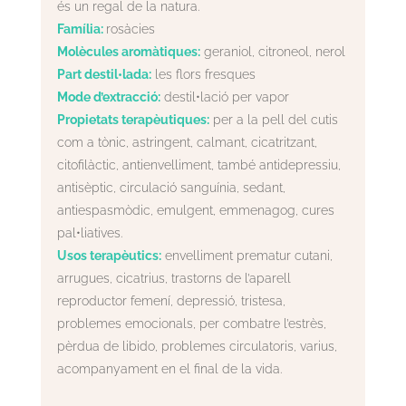
és un regal de la natura.
Família:
rosàcies
Molècules aromàtiques:
geraniol, citroneol, nerol
Part destil•lada:
les flors fresques
Mode d’extracció:
destil•lació per vapor
Propietats terapèutiques:
per a la pell del cutis
com a tònic, astringent, calmant, cicatritzant,
citofilàctic, antienvelliment, també antidepressiu,
antisèptic, circulació sanguínia, sedant,
antiespasmòdic, emulgent, emmenagog, cures
pal•liatives.
Usos terapèutics:
envelliment prematur cutani,
arrugues, cicatrius, trastorns de l’aparell
reproductor femení, depressió, tristesa,
problemes emocionals, per combatre l’estrès,
pèrdua de libido, problemes circulatoris, varius,
acompanyament en el final de la vida.