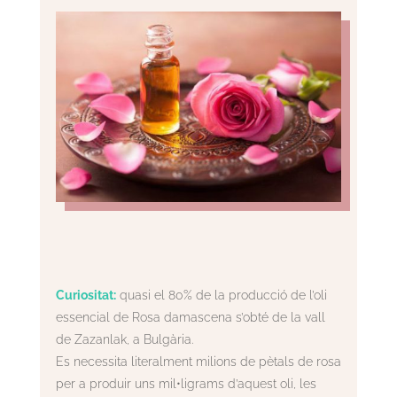
Curiositat:
quasi el 80% de la producció de l’oli
essencial de Rosa damascena s’obté de la vall
de Zazanlak, a Bulgària.
Es necessita literalment milions de pètals de rosa
per a produir uns mil•ligrams d’aquest oli, les