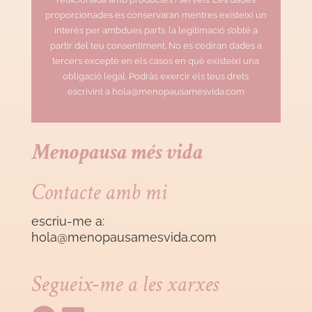
proporcionades es conservaran mentres existeixi un
interès per ambdues parts. la legitimació s’obté a
partir del teu consentiment. No es cediran dades a
tercers excepte en els casos en què existeixi una
obligació legal. Podràs exercir els teus drets
escrivint a hola@menopausamesvida.com
Menopausa més vida
Contacte amb mi
escriu-me a:
hola@menopausamesvida
.com
Segueix-me a les xarxes