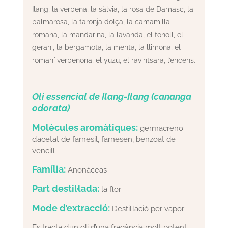
Ilang, la verbena, la sàlvia, la rosa de Damasc, la
palmarosa, la taronja dolça, la camamilla
romana, la mandarina, la lavanda, el fonoll, el
gerani, la bergamota, la menta, la llimona, el
romaní verbenona, el yuzu, el ravintsara, l’encens.
Oli essencial de Ilang-Ilang (cananga
odorata)
Molècules aromàtiques:
germacreno
d’acetat de farnesil, farnesen, benzoat de
vencill
Família:
Anonáceas
Part destil·lada:
la flor
Mode d’extracció:
Destil·lació per vapor
Es tracta d’un oli d’una fragància molt potent,