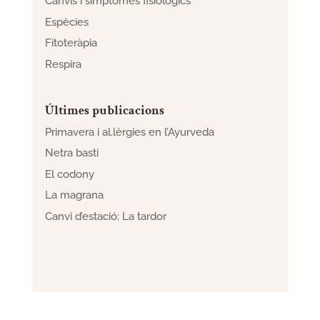
Canvis i símptomes fisiològics
Espècies
Fitoteràpia
Respira
Últimes publicacions
Primavera i al.lèrgies en l’Ayurveda
Netra basti
El codony
La magrana
Canvi d’estació: La tardor