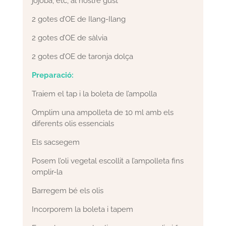
jojoba, etc, al nostre gust
2 gotes d’OE de Ilang-Ilang
2 gotes d’OE de sàlvia
2 gotes d’OE de taronja dolça
Preparació:
Traiem el tap i la boleta de l’ampolla
Omplim una ampolleta de 10 ml amb els
diferents olis essencials
Els sacsegem
Posem l’oli vegetal escollit a l’ampolleta fins
omplir-la
Barregem bé els olis
Incorporem la boleta i tapem