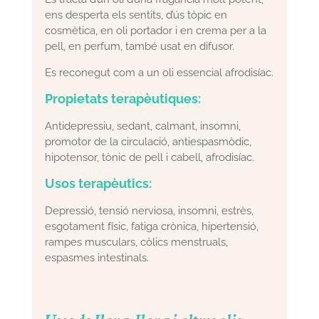
ens desperta els sentits, d’ús tòpic en
cosmètica, en oli portador i en crema per a la
pell, en perfum, també usat en difusor.
Es reconegut com a un oli essencial afrodisíac.
Propietats terapèutiques:
Antidepressiu, sedant, calmant, insomni,
promotor de la circulació, antiespasmòdic,
hipotensor, tònic de pell i cabell, afrodisíac.
Usos terapèutics:
Depressió, tensió nerviosa, insomni, estrès,
esgotament físic, fatiga crònica, hipertensió,
rampes musculars, còlics menstruals,
espasmes intestinals.