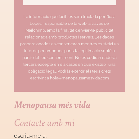
La informació que facilites serà tractada per Rosa
López, responsable de la web, a través de
Mailchimp, amb la finalitat d’enviar-te publicitat
relacionada amb productes i serveis. Les dades
proporcionades es conservaran mentres existeixi un
interès per ambdues parts. la legitimació s’obté a
partir del teu consentiment. No es cediran dades a
tercers excepte en els casos en què existeixi una
obligació legal. Podràs exercir els teus drets
escrivint a hola@menopausamesvida.com
Menopausa més vida
Contacte amb mi
escriu-me a: