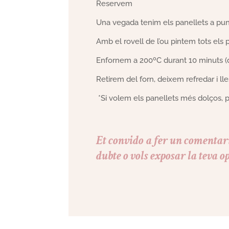
Reservem
Una vegada tenim els panellets a punt
Amb el rovell de l’ou pintem tots els 
Enfornem a 200ºC durant 10 minuts 
Retirem del forn, deixem refredar i ll
*Si volem els panellets més dolços, p
Et convido a fer un comentari
dubte o vols exposar la teva op