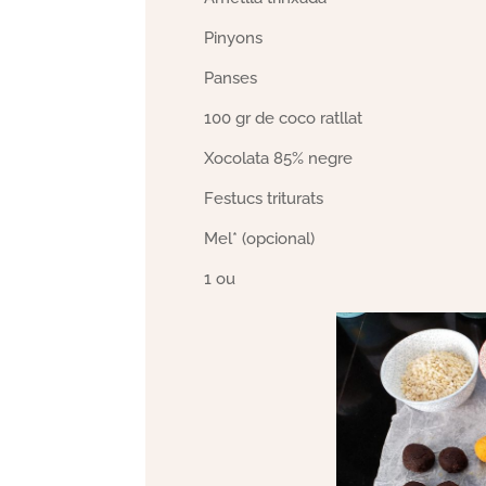
Pinyons
Panses
100 gr de coco ratllat
Xocolata 85% negre
Festucs triturats
Mel* (opcional)
1 ou