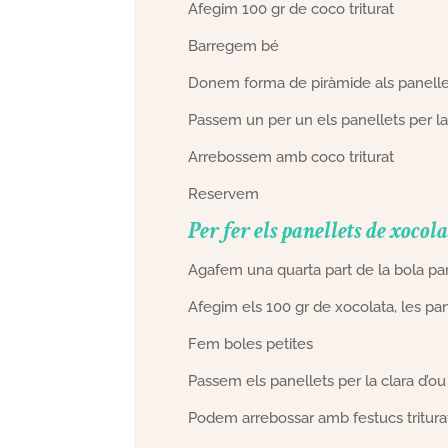
Afegim 100 gr de coco triturat
Barregem bé
Donem forma de piràmide als panelle
Passem un per un els panellets per la
Arrebossem amb coco triturat
Reservem
Per fer els panellets de xocol
Agafem una quarta part de la bola par
Afegim els 100 gr de xocolata, les p
Fem boles petites
Passem els panellets per la clara d’ou
Podem arrebossar amb festucs triturat