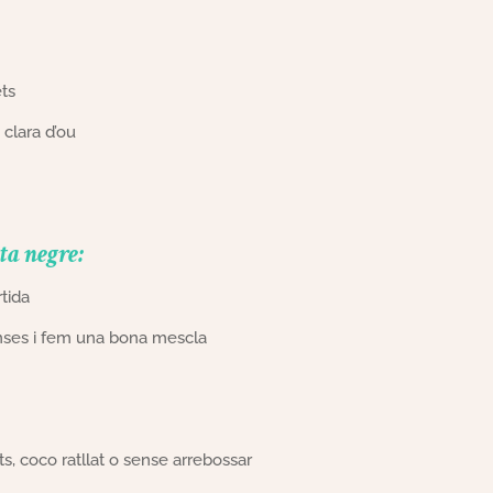
ts
 clara d’ou
ata negre:
tida
anses i fem una bona mescla
s, coco ratllat o sense arrebossar