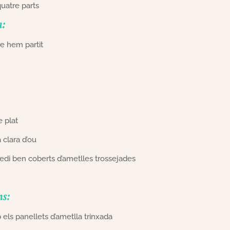
quatre parts
a:
e hem partit
e plat
 clara d’ou
edi ben coberts d’ametlles trossejades
ns:
els panellets d’ametlla trinxada