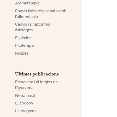
Aromateràpia
Canvis físics relacionats amb
l'alimentació
Canvis i símptomes
fisiològics
Espècies
Fitoteràpia
Respira
Últimes publicacions
Primavera i al.lèrgies en
l’Ayurveda
Netra basti
El codony
La magrana