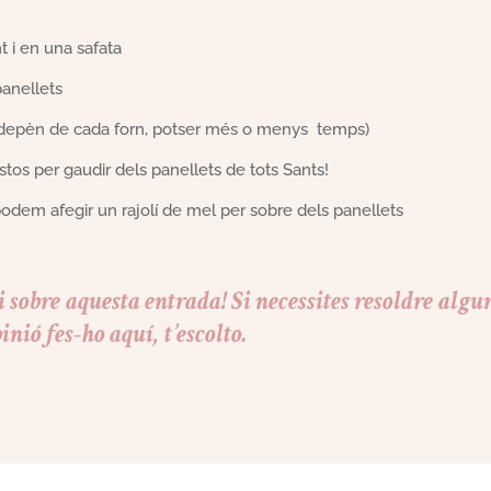
 i en una safata
panellets
(depèn de cada forn, potser més o menys temps)
estos per gaudir dels panellets de tots Sants!
odem afegir un rajolí de mel per sobre dels panellets
 sobre aquesta entrada! Si necessites resoldre algu
inió fes-ho aquí, t’escolto.