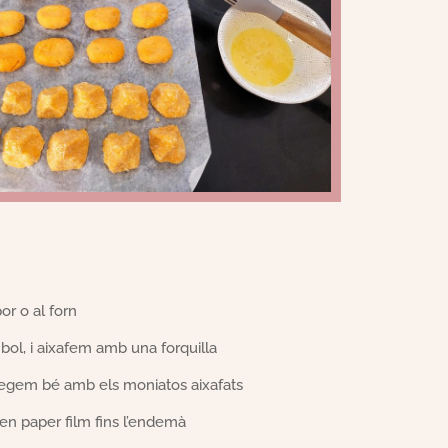
r o al forn
bol, i aixafem amb una forquilla
rregem bé amb els moniatos aixafats
en paper film fins l’endemà