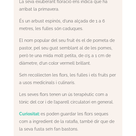
La seva exuberant floració ens indica que ha
arribat la primavera.
És un arbust espinós, d’una alçada de 1 a 6
metres, les fulles són caduques.
El nom popular del seu fruit és el de pometa de
pastor, pel seu gust semblant al de les pomes,
però te una mida molt petita, de o’5 a 1 cm de
diàmetre, d’un color vermell brillant.
Se’n recol·lecten les flors, les fulles i els fruits per
a usos medicinals i culinaris.
Les seves flors tenen un ús terapèutic com a
tònic del cor i de l’aparell circulatori en general.
Curiositat:
es poden guardar les flors seques
com a ingredient de la ratafia, també dir que de
la seva fusta se’n fan bastons.