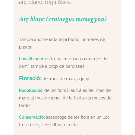
arç blanc, regalèssia
Arç blanc (crataegus monogyna)
També anomenada espí blanc, pometes de
pastor.
Localització:
es troba en boscos i marges de
camí, també a prop de bardisses
Floració:
del mes de març a juny
Recol·lecció:
de les flors i les fulles del mes de
març al mes de juny i de la fruita els mesos de
tardor
Conservació
:
assecatge de les flors en un lloc
fresc i sec, sense llum directa