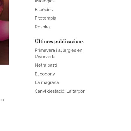
fisiològics
Espècies
Fitoteràpia
Respira
Últimes publicacions
Primavera i al.lèrgies en
l’Ayurveda
Netra basti
El codony
La magrana
Canvi d’estació: La tardor
ca