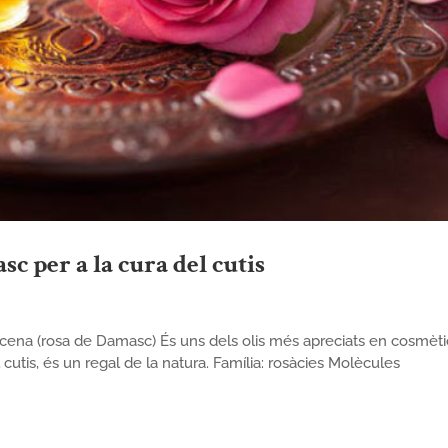
sc per a la cura del cutis
ena (rosa de Damasc) És uns dels olis més apreciats en cosmèti
l cutis, és un regal de la natura. Família: rosàcies Molècules