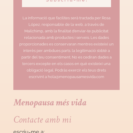
La informació que facilites serà tractada per Rosa
López, responsable de la web, a través de
Mailchimp, amb la finalitat d’enviar-te publicitat
relacionada amb productes i serveis. Les dades
proporcionades es conservaran mentres existeixi un
interès per ambdues parts. la legitimació s’obté a
partir del teu consentiment. No es cediran dades a
tercers excepte en els casos en què existeixi una
obligació legal. Podràs exercir els teus drets
escrivint a hola@menopausamesvida.com
Menopausa més vida
Contacte amb mi
escriu-me a: