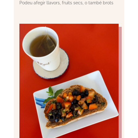
Podeu afegir llavors, fruits secs, o també brots