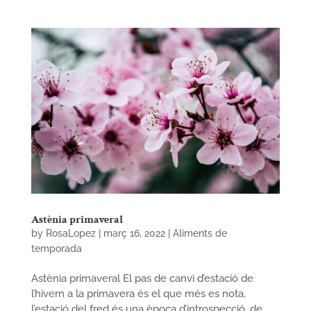
Astènia primaveral
by
RosaLopez
|
març 16, 2022
|
Aliments de
temporada
Astènia primaveral El pas de canvi d’estació de
l’hivern a la primavera és el que més es nota,
l’estació del fred és una època d’introspecció, de